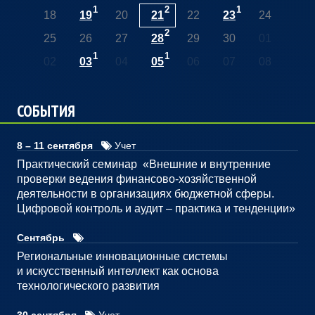
1
2
1
18
19
20
21
22
23
24
2
25
26
27
28
29
30
01
1
1
02
03
04
05
06
07
08
СОБЫТИЯ
8 – 11 сентября
Учет
Практический семинар «Внешние и внутренние
проверки ведения финансово-хозяйственной
деятельности в организациях бюджетной сферы.
Цифровой контроль и аудит – практика и тенденции»
Сентябрь
Региональные инновационные системы
и искусственный интеллект как основа
технологического развития
30 сентября
Учет