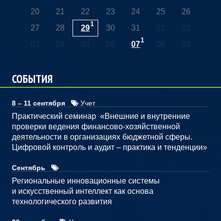
20
21
22
23
24
25
26
1
27
28
29
30
31
01
02
1
03
04
05
06
07
08
09
СОБЫТИЯ
8 – 11 сентября
Учет
Практический семинар «Внешние и внутренние
проверки ведения финансово-хозяйственной
деятельности в организациях бюджетной сферы.
Цифровой контроль и аудит – практика и тенденции»
Сентябрь
Региональные инновационные системы
и искусственный интеллект как основа
технологического развития