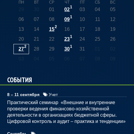
ПН
ВТ
СР
ЧТ
ПТ
СБ
ВС
1
29
30
01
02
03
04
05
1
06
07
08
09
10
11
12
2
13
14
15
16
17
18
19
1
20
21
22
23
24
25
26
2
1
27
28
29
30
31
01
02
03
04
05
06
07
08
09
СОБЫТИЯ
8 – 11 сентября
Учет
Практический семинар «Внешние и внутренние
проверки ведения финансово-хозяйственной
деятельности в организациях бюджетной сферы.
Цифровой контроль и аудит – практика и тенденции»
Сентябрь