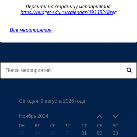
Перейти на страницу мероприятия:
https://budget-edu.ru/calendar/493353/#reg
Все мероприятия
Сегодня:
9 августа 2026 года
Ноябрь 2024
ПН
ВТ
СР
ЧТ
ПТ
СБ
ВС
28
29
30
31
01
02
03