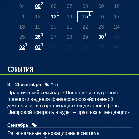
2
04
05
06
07
08
09
10
1
1
11
12
13
14
15
16
17
18
19
20
21
22
23
24
1
1
25
26
27
28
29
30
01
1
1
02
03
04
05
06
07
08
СОБЫТИЯ
8 – 11 сентября
Учет
Практический семинар «Внешние и внутренние
проверки ведения финансово-хозяйственной
деятельности в организациях бюджетной сферы.
Цифровой контроль и аудит – практика и тенденции»
Сентябрь
Региональные инновационные системы