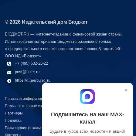
© 2026 Издательский дом Бюджет
БЮДЖЕТ.RU — интернет-издание о финансовой жизни страны.
Использование материалов Бюджет.ru разрешено только
с предварительного письменного согласия правообладателей.
ООО ИД «Бюджет»
+7 (495) 632-23-22
post@bujet.ru
https://t.me/bujet_ru
×
Правовая информация
Пользовательское соглашение
Партнеры
Подпишитесь на наш МАХ-
Подписка
канал
Размещение рекламы
Будьте в курсе всех новостей и акций!
Контакты