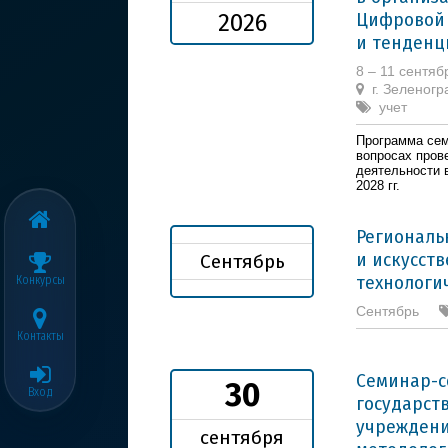
Цифровой 
2026
и тенденц
8 – 11 сентяб
г. Зеленог
учет
Программа сем
вопросах пров
деятельности 
2028 гг.
Региональ
и искусст
Сентябрь
технологи
Конкурсы
Сентябрь
Контакты
Семинар-
30
Вход
государст
учрежден
сентября