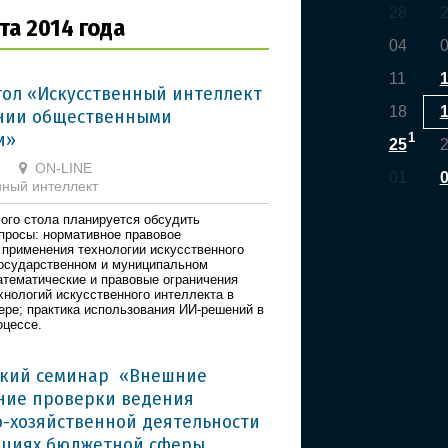
28
та 2014 года
04
11
тол «Искусственный интеллект
18
нии общественными
и»
1
25
ON-LINE
01
нный интеллект
лого стола планируется обсудить
росы: нормативное правовое
 применения технологии искусственного
государственном и муниципальном
атематические и правовые ограничения
хнологий искусственного интеллекта в
ре; практика использования ИИ-решений в
оцессе.
ский семинар «Внешние
ние проверки ведения
-хозяйственной деятельности
ациях бюджетной сферы.