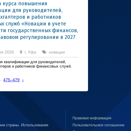
 курса повышения
ции для руководителей,
ухгалтеров и работников
х служб «Новации в учете
сти государственных финансов,
равовом регулировании в 2027
ря 2026
г. Уфа
новации
я квалификации для руководителей,
лтеров и работников финансовых служб.
4
475–479
›
Правовая информация
ни страны. Использование
Пользовательское соглашение