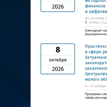
методолог
финансов 
2026
и цифрови
30 сентября 
ОЧНО г. Са
Ежегодный сем
(муниципальны
Практиче
8
в сфере р
Актуальна
октября
законодат
заказчико
2026
Централиз
малого объ
8 – 9 октября
Программа сем
сфере регулир