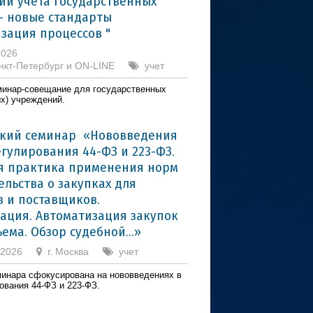
ии учёта государственных
- новые стандарты
зация процессов "
2026
нкт-Петербург и ON-LINE
учет
инар-совещание для государственных
х) учреждений.
ский семинар «Нововведения
егулирования 44-ФЗ и 223-ФЗ.
я практика применения норм
ельства о закупках для
в и поставщиков.
ация. Автоматизация закупок
ема. Обзор судебной...»
 2026
г. Москва
учет
инара сфокусирована на нововведениях в
ования 44-ФЗ и 223-ФЗ.