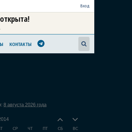
Вход
 открыта!
а
МЫ
КОНТАКТЫ
я:
8 августа 2026 года
2014
ВТ
СР
ЧТ
ПТ
СБ
ВС