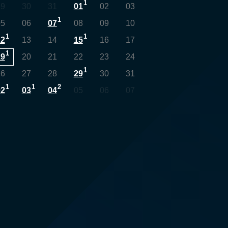
1
29
30
31
01
02
03
1
05
06
07
08
09
10
1
1
12
13
14
15
16
17
1
19
20
21
22
23
24
1
26
27
28
29
30
31
1
1
2
02
03
04
05
06
07