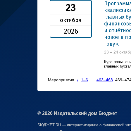
Программа
23
квалифика
главных б
октября
финансовы
и отчётно
2026
новое в п
году».
23 – 24 октяб
Курс повышени
главных бухга
Мероприятия
‹
1–6
...
463–468
469–47
© 2026 Издательский дом Бюджет
БЮДЖЕТ.RU — интернет-издание о финансовой жиз