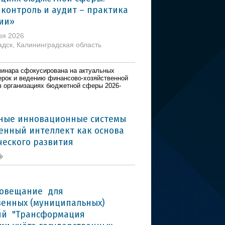
контроль и аудит – практика
ии»
ря 2026
радск, Калининградская область
инара сфокусирована на актуальных
ерок и ведению финансово-хозяйственной
в организациях бюджетной сферы 2026-
ные инновационные системы
венный интеллект как основа
ческого развития
совещание для
венных (муниципальных)
ий "Трансформация