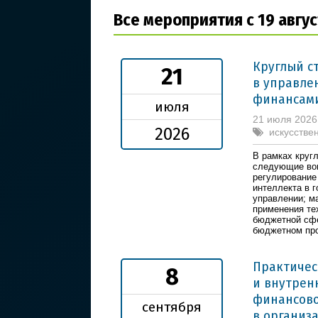
Все мероприятия с 19 авгус
Круглый с
21
в управле
финансам
июля
21 июля 2026
2026
искусcтве
В рамках круг
следующие воп
регулирование
интеллекта в 
управлении; м
применения те
бюджетной сфе
бюджетном пр
Практиче
8
и внутрен
финансово
сентября
в организ