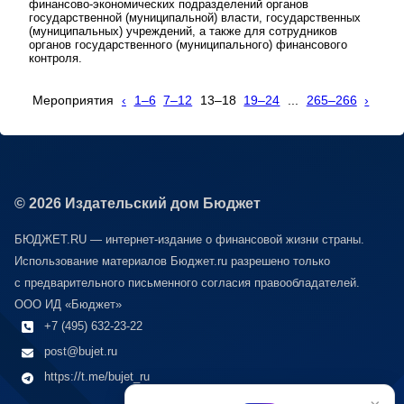
финансово-экономических подразделений органов
государственной (муниципальной) власти, государственных
(муниципальных) учреждений, а также для сотрудников
органов государственного (муниципального) финансового
контроля.
Мероприятия
‹
1–6
7–12
13–18
19–24
...
265–266
›
© 2026 Издательский дом Бюджет
БЮДЖЕТ.RU — интернет-издание о финансовой жизни страны.
Использование материалов Бюджет.ru разрешено только
с предварительного письменного согласия правообладателей.
ООО ИД «Бюджет»
+7 (495) 632-23-22
post@bujet.ru
https://t.me/bujet_ru