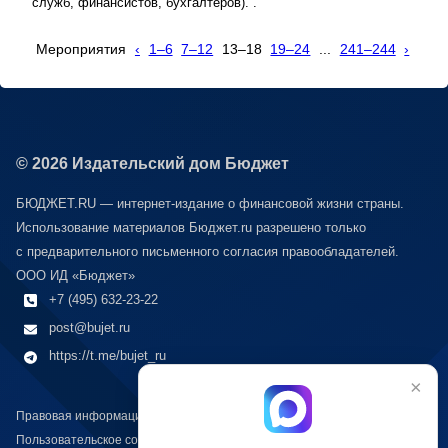
служб, финансистов, бухгалтеров). .
Мероприятия
‹
1–6
7–12
13–18
19–24
...
241–244
›
© 2026 Издательский дом Бюджет
БЮДЖЕТ.RU — интернет-издание о финансовой жизни страны.
Использование материалов Бюджет.ru разрешено только
с предварительного письменного согласия правообладателей.
ООО ИД «Бюджет»
+7 (495) 632-23-22
post@bujet.ru
https://t.me/bujet_ru
×
Правовая информация
Пользовательское соглашение