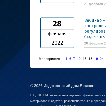
21 февраля 
Вебинар 
28
контроль 
регулиров
февраля
бюджетны
2022
28 февраля 
Мероприятия
‹
1–6
7–12
13–18
19–24
© 2026 Издательский дом Бюджет
БЮДЖЕТ.RU — интернет-издание о финансовой жиз
материалов Бюджет.ru разрешено только с предвар