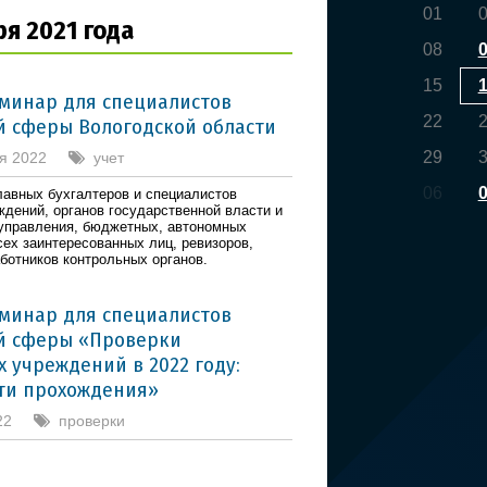
01
ря 2021 года
08
15
минар для специалистов
22
 сферы Вологодской области
29
ря 2022
учет
06
лавных бухгалтеров и специалистов
ждений, органов государственной власти и
управления, бюджетных, автономных
сех заинтересованных лиц, ревизоров,
аботников контрольных органов.
минар для специалистов
й сферы «Проверки
 учреждений в 2022 году:
ти прохождения»
22
проверки