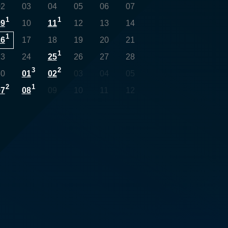
02
03
04
05
06
07
1
1
09
10
11
12
13
14
1
16
17
18
19
20
21
1
23
24
25
26
27
28
3
2
30
01
02
03
04
05
2
1
07
08
09
10
11
12