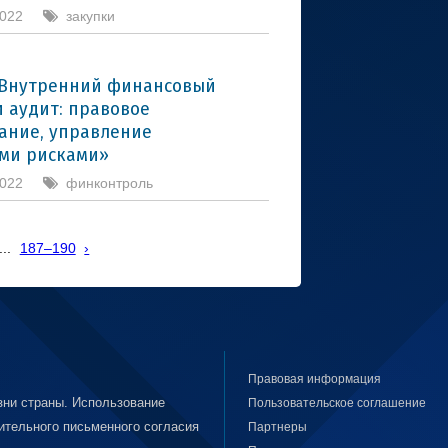
2022
закупки
«Внутренний финансовый
и аудит: правовое
ание, управление
ми рисками»
2022
финконтроль
...
187–190
›
Правовая информация
ни страны. Использование
Пользовательское соглашение
ительного письменного согласия
Партнеры