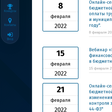
Онлайн-се
8
бюджетной
Конкурсы
оплаты тр
февраля
и муницип
году".
2022
Контакты
8 февраля 2
Вход
Вебинар «
15
финансово
в бюджетн
февраля
15 февраля 
2022
Онлайн-се
21
бюджетной
изменения
февраля
контроля 
44-ФЗ"
2022