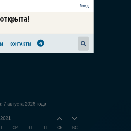
Вход
 открыта!
а
МЫ
КОНТАКТЫ
я:
7 августа 2026 года
 2021
ВТ
СР
ЧТ
ПТ
СБ
ВС