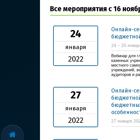
Все мероприятия с 16 нояб
Онлайн-се
24
бюджетной
24 – 25 янва
января
Вебинар для г
2022
казенных учре
местного само
учреждений, в
аудиторов и р
Онлайн-се
27
бюджетно
бюджетных
января
особеннос
2022
27 января 20