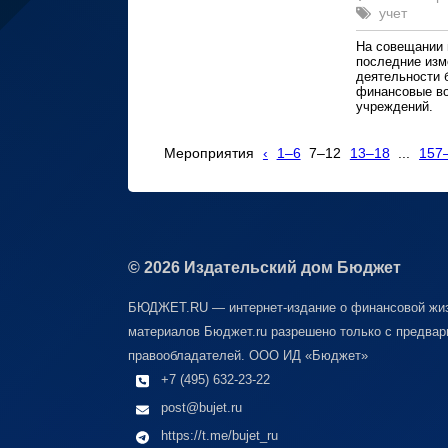
учет
На совещании 
последние изм
деятельности 
финансовые в
учреждений.
Мероприятия
‹
1–6
7–12
13–18
...
157
© 2026 Издательский дом Бюджет
БЮДЖЕТ.RU — интернет-издание о финансовой жиз
материалов Бюджет.ru разрешено только с предвар
правообладателей. ООО ИД «Бюджет»
+7 (495) 632-23-22
post@bujet.ru
https://t.me/bujet_ru