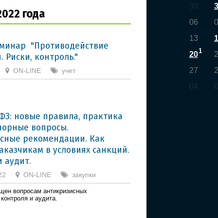
30
2022 года
06
13
минар "Противодействие
1
20
 Риски, контроль."
27
ON-LINE
учет
04
-ФЗ: новые правила, практика
спорные вопросы.
сные рекомендации. Как
заказчикам в условиях санкций.
и аудит.
22
ON-LINE
закупки
щен вопросам антикризисных
 контроля и аудита.