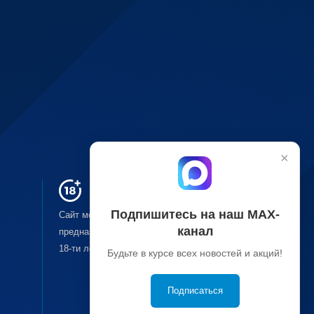
×
Подпишитесь на наш МАХ-
Сайт может содержать материалы, не
канал
предназначенные для лиц младше
18-ти
лет.
Будьте в курсе всех новостей и акций!
Подписаться