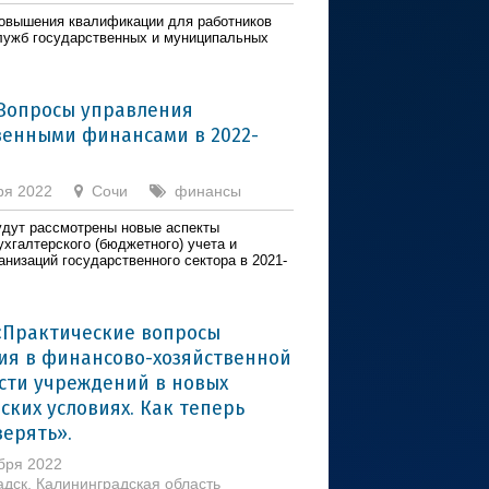
овышения квалификации для работников
ужб государственных и муниципальных
Вопросы управления
венными финансами в 2022-
ря 2022
Сочи
финансы
удут рассмотрены новые аспекты
ухгалтерского (бюджетного) учета и
анизаций государственного сектора в 2021-
«Практические вопросы
ия в финансово-хозяйственной
сти учреждений в новых
ских условиях. Как теперь
верять».
ября 2022
радск, Калининградская область