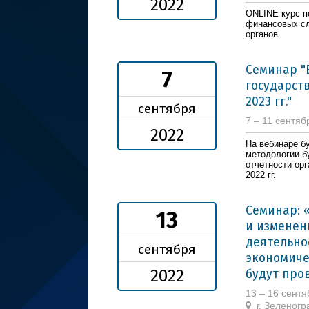
2022
ONLINE-курс п
финансовых сл
органов.
Семинар "
7
государст
2023 гг."
сентября
7 – 11 сентяб
2022
На вебинаре б
методологии б
отчетности орг
2022 гг.
Семинар: 
13
и изменен
деятельно
сентября
экономиче
будут про
2022
13 – 16 сент
г. Зеленог