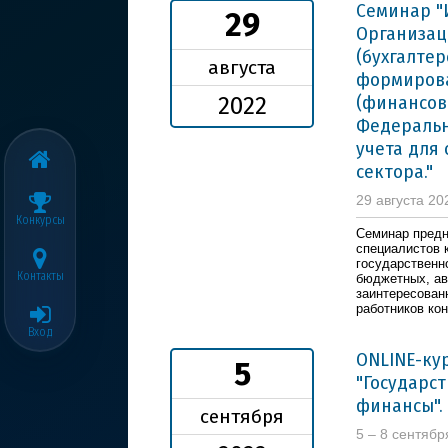
Семинар "
29
Организац
(бухгалтер
августа
формирова
(финансово
2022
Федеральн
учета для
сектора."
29 августа 20
Конкурсы
Семинар предн
специалистов 
государственн
Контакты
бюджетных, ав
заинтересован
работников ко
Вход
ONLINE-ку
5
"Государс
финансы".
сентября
5 – 8 сентябр