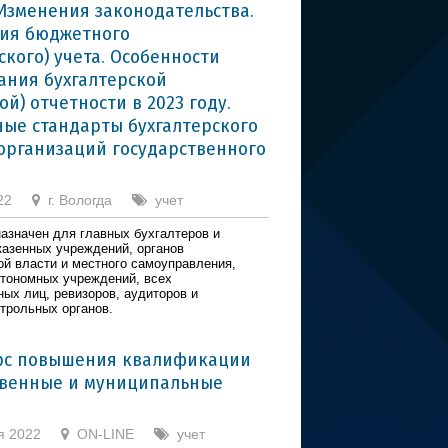
Изменения законодательства.
ия бюджетного
ского) учета. Особенности
ния бухгалтерской
й) отчетности в 2023 году.
ые стандарты бухгалтерского
 организаций государственного
22
г. Вологда
учет
азначен для главных бухгалтеров и
казенных учреждений, органов
ой власти и местного самоуправления,
тономных учреждений, всех
ных лиц, ревизоров, аудиторов и
нтрольных органов.
рс повышения квалификации
твенные и муниципальные
я 2022
ON-LINE
учет