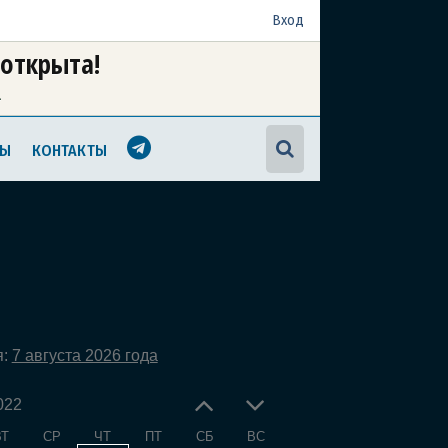
Вход
 открыта!
а
МЫ
КОНТАКТЫ
я:
7 августа 2026 года
022
ВТ
СР
ЧТ
ПТ
СБ
ВС