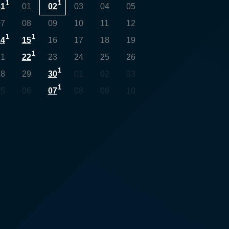
1
1
31
01
02
03
04
05
07
08
09
10
11
12
1
1
14
15
16
17
18
19
1
21
22
23
24
25
26
1
28
29
30
01
02
03
1
05
06
07
08
09
10