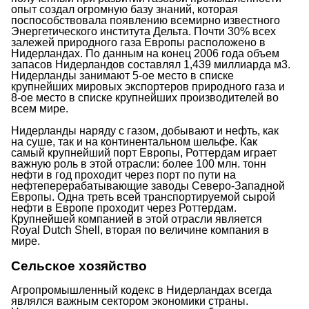
опыт создал огромную базу знаний, которая
поспособствовала появлению всемирно известного
Энергетического института Дельта. Почти 30% всех
залежей природного газа Европы расположено в
Нидерландах. По данным на конец 2006 года объем
запасов Нидерландов составлял 1,439 миллиарда м3.
Нидерланды занимают 5-ое место в списке
крупнейших мировых экспортеров природного газа и
8-ое место в списке крупнейших производителей во
всем мире.
Нидерланды наряду с газом, добывают и нефть, как
на суше, так и на континентальном шельфе. Как
самый крупнейший порт Европы, Роттердам играет
важную роль в этой отрасли: более 100 млн. тонн
нефти в год проходит через порт по пути на
нефтеперерабатывающие заводы Северо-Западной
Европы. Одна треть всей транспортируемой сырой
нефти в Европе проходит через Роттердам.
Крупнейшей компанией в этой отрасли является
Royal Dutch Shell, вторая по величине компания в
мире.
Сельское хозяйство
Агропромышленный кодекс в Нидерландах всегда
являлся важным сектором экономики страны.