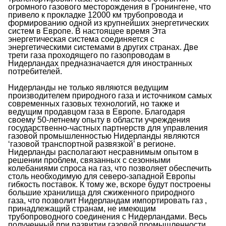
огромного газового месторождения в Гронингене, что
привело к прокладке 12000 км трубопровода и
формированию одной из крупнейших энергетических
систем в Европе. В настоящее время Эта
энергетическая система соединяется с
энергетическими системами в других странах. Две
трети газа проходящего по газопроводам в
Нидерландах предназначается для иностранных
потребителей.
Нидерланды не только являются ведущим
производителем природного газа и источником самых
современных газовых технологий, но также и
ведущим продавцом газа в Европе. Благодаря
своему 50-летнему опыту в области учреждения
государственно-частных партнерств для управления
газовой промышленностью Нидерланды являются
‘газовой транспортной развязкой’ в регионе.
Нидерланды располагают несравнимым опытом в
решении проблем, связанных с сезонными
колебаниями спроса на газ, что позволяет обеспечить
столь необходимую для северо-западной Европы
гибкость поставок. К тому же, вскоре будут построены
большие хранилища для сжиженного природного
газа, что позволит Нидерландам импортировать газ ,
принадлежащий странам, не имеющим
трубопроводного соединения с Нидерландами. Весь
полученный при развитии газовой промышленности