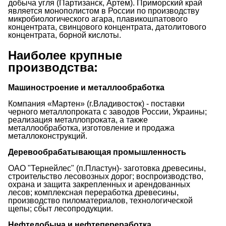
добыча угля (Партизанск, Артем). Приморский край
является монополистом в России по производству
микробиологического агара, плавикошпатового
концентрата, свинцового концентрата, датолитового
концентрата, борной кислоты.
Наиболее крупные
производства:
Машиностроение и металлообработка
Компания «Мартен» (г.Владивосток) - поставки
черного металлопроката с заводов России, Украины;
реализация металлопроката, а также
металлообработка, изготовление и продажа
металлоконструкций.
Деревообрабатывающая промышленность
ОАО "Тернейлес" (п.Пластун)- заготовка древесины,
строительство лесовозных дорог; воспроизводство,
охрана и защита закрепленных и арендованных
лесов; комплексная переработка древесины,
производство пиломатериалов, технологической
щепы; сбыт лесопродукции.
Нефтедобыча и нефтепереработка