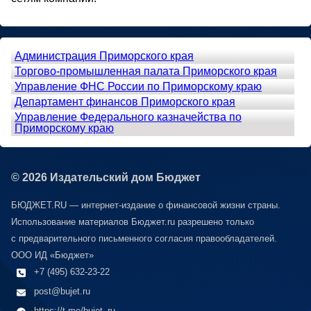
Администрация Приморского края
Торгово-промышленная палата Приморского края
Управление ФНС России по Приморскому краю
Департамент финансов Приморского края
Управление Федерального казначейства по
Приморскому краю
© 2026 Издательский дом Бюджет
БЮДЖЕТ.RU — интернет-издание о финансовой жизни страны.
Использование материалов Бюджет.ru разрешено только
с предварительного письменного согласия правообладателей.
ООО ИД «Бюджет»
+7 (495) 632-23-22
post@bujet.ru
https://t.me/bujet_ru