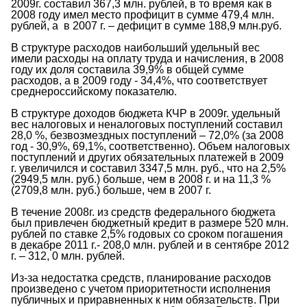
2009г. составил 367,3 млн. рублей, в то время как в
2008 году имел место профицит в сумме 479,4 млн.
рублей, а в 2007 г. – дефицит в сумме 188,9 млн.руб.
В структуре расходов наибольший удельный вес
имели расходы на оплату труда и начисления, в 2008
году их доля составила 39,9% в общей сумме
расходов, а в 2009 году - 34,4%, что соответствует
среднероссийскому показателю.
В структуре доходов бюджета КЧР в 2009г. удельный
вес налоговых и неналоговых поступлений составил
28,0 %, безвозмездных поступлений – 72,0% (за 2008
год - 30,9%, 69,1%, соответственно). Объем налоговых
поступлений и других обязательных платежей в 2009
г. увеличился и составил 3347,5 млн. руб., что на 2,5%
(2949,5 млн. руб.) больше, чем в 2008 г. и на 11,3 %
(2709,8 млн. руб.) больше, чем в 2007 г.
В течение 2008г. из средств федерального бюджета
был привлечен бюджетный кредит в размере 520 млн.
рублей по ставке 2,5% годовых со сроком погашения
в декабре 2011 г.- 208,0 млн. рублей и в сентябре 2012
г. – 312, 0 млн. рублей.
Из-за недостатка средств, планирование расходов
произведено с учетом приоритетности исполнения
публичных и приравненных к ним обязательств. При