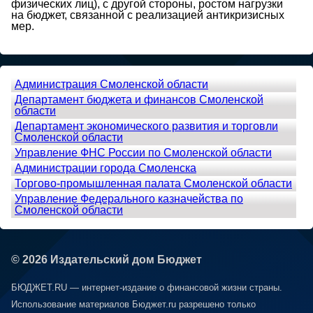
физических лиц), с другой стороны, ростом нагрузки
на бюджет, связанной с реализацией антикризисных
мер.
Администрация Смоленской области
Департамент бюджета и финансов Смоленской
области
Департамент экономического развития и торговли
Смоленской области
Управление ФНС России по Смоленской области
Администрации города Смоленска
Торгово-промышленная палата Смоленской области
Управление Федерального казначейства по
Смоленской области
© 2026 Издательский дом Бюджет
БЮДЖЕТ.RU — интернет-издание о финансовой жизни страны.
Использование материалов Бюджет.ru разрешено только