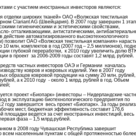
тами с участием иностранных инвесторов являются:
тделки широких тканей» ОАО «Волжская текстильная
ном Clariant AG (Швейцария). В 2007 году завершен 1 этап
сокими гигиеническими и эстетическими свойствами,
масло- отталкивающими, антистатическими, антибактериаль
в действие автоматизированного высокотехнологичного
см) позволит ОАО «Волжская текстильная компания» нарасти
 10 млн. комплектов в год (2007 год – 2,5 миллионов), подн
кции глубокой переработки, к 2010 году увеличить долю ВТ
ии в проект за 2006-2009 годы составят 1,2 млрд. рублей.
 средств частных инвесторов ОАЭ и Германии началась
изводству ковров и ковровых изделий. Уже в 2007 году
рвых образцов ковровой продукции на сумму 20 млн. рублей,
ублей, а к 2010 году - около 1 млрд. рублей в год. Объем
блей;
уется проект «Биопарк» (инвесторы – Нидерландские част
ввод в эксплуатацию биотехнологического предприятия по
12 году завершится весь проект «Биопарк». За годы реали
абочих мест, бюджетная эффективность составит 176,6
й площадки ведется за счет иностранных инвестиций, весь
 первая фаза – 1,5 млрд.рублей.
нком в 2008 году Чувашская Республика завершит
ко всем населенным пунктам с общей протяженностью более