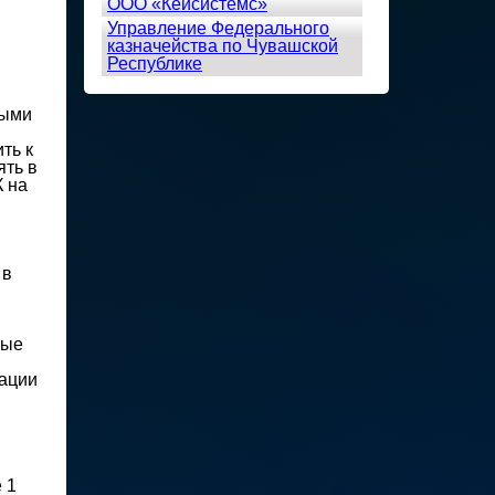
ООО «Кейсистемс»
Управление Федерального
казначейства по Чувашской
Республике
ными
ть к
ять в
К на
 в
ные
зации
 1