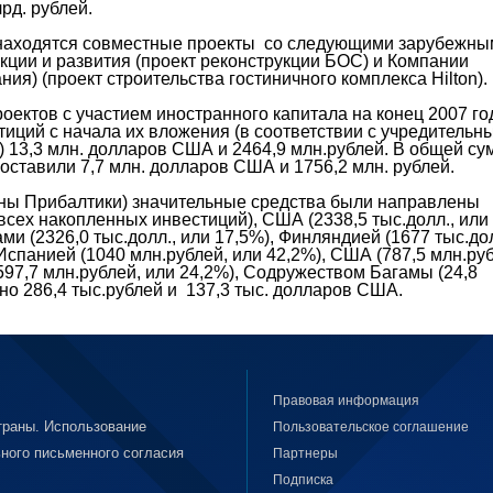
лрд. рублей.
 находятся совместные проекты со следующими зарубежны
кции и развития (проект реконструкции БОС) и Компании
ния) (проект строительства гостиничного комплекса Hilton).
оектов с участием иностранного капитала на конец 2007 го
иций с начала их вложения (в соответствии с учредительн
.) 13,3 млн. долларов США и 2464,9 млн.рублей. В общей с
оставили 7,7 млн. долларов США и 1756,2 млн. рублей.
аны Прибалтики) зна­чительные средства были направлены
всех накопленных инвестиций), США (2338,5 тыс.долл., или
 (2326,0 тыс.долл., или 17,5%), Финляндией (1677 тыс.дол
спанией (1040 млн.рублей, или 42,2%), США (787,5 млн.руб
(597,7 млн.рублей, или 24,2%), Содружеством Багамы (24,8
но 286,4 тыс.рублей и 137,3 тыс. долларов США.
Правовая информация
раны. Использование
Пользовательское соглашение
ного письменного согласия
Партнеры
Подписка