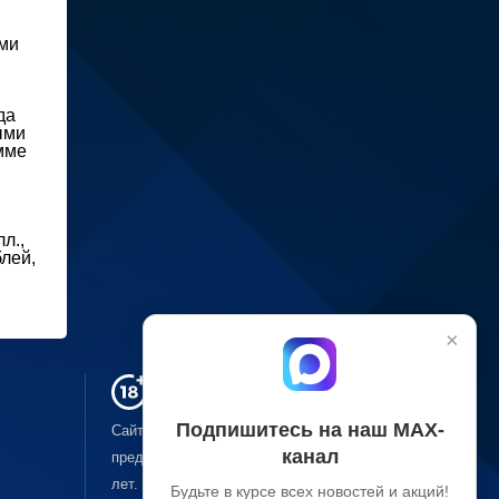
ми
да
ыми
умме
л.,
лей,
×
Подпишитесь на наш МАХ-
Сайт может содержать материалы, не
канал
предназначенные для лиц младше
18-ти
лет.
Будьте в курсе всех новостей и акций!