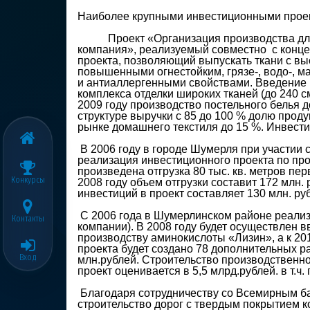
Наиболее крупными инвестиционными проек
Проект «Организация производства для о
компания», реализуемый совместно с концер
проекта, позволяющий выпускать ткани с вы
повышенными огнестойким, грязе-, водо-, 
и антиаллергенными свойствами. Введение 
комплекса отделки широких тканей (до 240 
2009 году производство постельного белья до
структуре выручки с 85 до 100 % долю проду
рынке домашнего текстиля до 15 %. Инвестиц
В 2006 году в городе Шумерля при участии
реализация инвестиционного проекта по про
произведена отгрузка 80 тыс. кв. метров пе
Конкурсы
2008 году объем отгрузки составит 172 млн. р
инвестиций в проект составляет 130 млн. ру
С 2006 года в Шумерлинском районе реализ
Контакты
компании). В 2008 году будет осуществлен 
производству аминокислоты «Лизин», а к 20
проекта будет создано 78 дополнительных р
Вход
млн.рублей. Строительство производственно
проект оценивается в 5,5 млрд.рублей. в т.ч.
Благодаря сотрудничеству со Всемирным ба
строительство дорог с твердым покрытием 