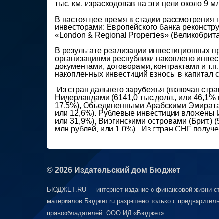
тыс. км. израсходовав на эти цели около 9 м
В настоящее время в стадии рассмотрения
инвесторами: Европейского банка реконстру
«London & Regional Properties» (Великобрита
В результате реализации инвестиционных пр
организациями республики накоплено инвест
документами, договорами, контрактами и т.п
накопленных инвестиций взносы в капитал с
Из стран дальнего зарубежья (включая стр
Нидерландами (6141,0 тыс.долл., или 46,1% 
17,5%), Объединенными Арабскими Эмиратами
или 12,6%). Рублевые инвестиции вложены И
или 31,9%), Виргинскими островами (Брит.) 
млн.рублей, или 1,0%). Из стран СНГ получе
© 2026 Издательский дом Бюджет
БЮДЖЕТ.RU — интернет-издание о финансовой жизни ст
материалов Бюджет.ru разрешено только с предваритель
правообладателей. ООО ИД «Бюджет»