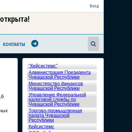
Вход
 открыта!
а
КОНТАКТЫ
"Кейсистемс"
Администрация Президента
Чувашской Республики
Министерство финансов
Чувашской Республики
Управление Федеральной
,6
налоговой службы по
Чувашской Республике
нных
Торгово-промышленная
палата Чувашской
Республики
Кейсистемс