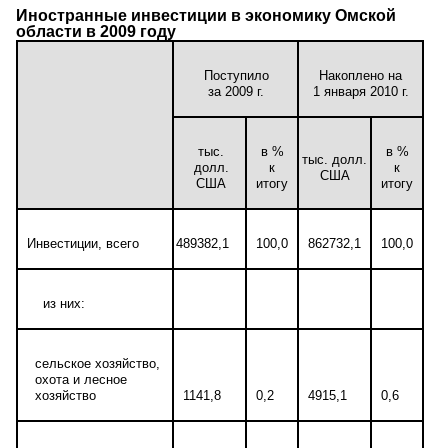
Иностранные инвестиции в экономику Омской
области в 2009 году
Поступило
Накоплено на
за 2009 г.
1 января 2010 г.
тыс.
в %
в %
тыс. долл.
долл.
к
к
США
США
итогу
итогу
Инвестиции, всего
489382,1
100,0
862732,1
100,0
из них:
сельское хозяйство,
охота и лесное
хозяйство
1141,8
0,2
4915,1
0,6