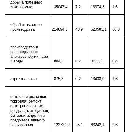
добыча полезных
ископаемых
35047,4
7,2
13374,3
1,6
обрабатывающие
производства
214694,3
43,9
520583,1
60,3
производство и
распределение
электроэнергии, газа
и воды
804,2
0,2
3771,2
0,4
строительство
875,3
0,2
13438,0
1,6
оптовая и розничная
торговля; ремонт
автотранспортных
средств, мотоциклов,
бытовых изделий и
предметов личного
пользования
122729,2
25,1
83242,1
9,6