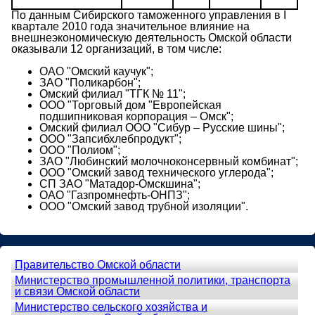
По данным Сибирского таможенного управления в I
квартале 2010 года значительное влияние на
внешнеэкономическую деятельность Омской области
оказывали 12 организаций, в том числе:
ОАО "Омский каучук";
ЗАО "Поликарбон";
Омский филиал "ТГК № 11";
ООО "Торговый дом "Европейская
подшипниковая корпорация – Омск";
Омский филиал ООО "Сибур – Русские шины";
ООО "Запсибхлебпродукт";
ООО "Полиом";
ЗАО "Любинский молочноконсервный комбинат";
ООО "Омский завод технического углерода";
СП ЗАО "Матадор-Омскшина";
ОАО "Газпромнефть-ОНПЗ";
ООО "Омский завод трубной изоляции".
Правительство Омской области
Министерство промышленной политики, транспорта
и связи Омской области
Министерство сельского хозяйства и