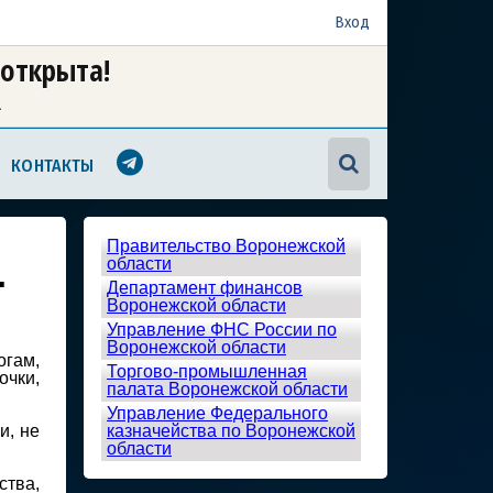
Вход
 открыта!
а
КОНТАКТЫ
Правительство Воронежской
области
.
Департамент финансов
Воронежской области
Управление ФНС России по
Воронежской области
огам,
Торгово-промышленная
очки,
палата Воронежской области
Управление Федерального
и, не
казначейства по Воронежской
области
тва,