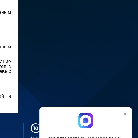
енным
онным
вание
тов в
левых
ой и
×