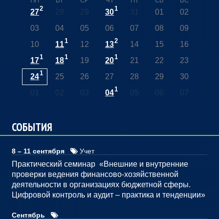
ПН
ВТ
СР
ЧТ
ПТ
СБ
ВС
2
1
27
28
29
30
31
01
02
03
04
05
06
07
08
09
1
2
10
11
12
13
14
15
16
1
1
1
17
18
19
20
21
22
23
1
24
25
26
27
28
29
30
1
01
02
03
04
05
06
07
СОБЫТИЯ
8 – 11 сентября
Учет
Практический семинар «Внешние и внутренние
проверки ведения финансово-хозяйственной
деятельности в организациях бюджетной сферы.
Цифровой контроль и аудит – практика и тенденции»
Сентябрь