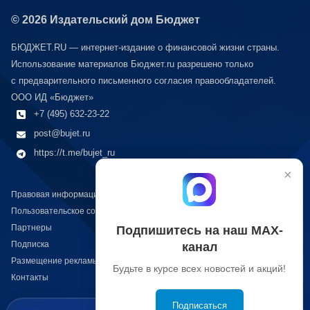
© 2026 Издательский дом Бюджет
БЮДЖЕТ.RU — интернет-издание о финансовой жизни страны.
Использование материалов Бюджет.ru разрешено только
с предварительного письменного согласия правообладателей.
ООО ИД «Бюджет»
+7 (495) 632-23-22
post@bujet.ru
https://t.me/bujet_ru
×
Правовая информация
Пользовательское соглашение
Партнеры
Подпишитесь на наш МАХ-
Подписка
канал
Размещение рекламы
Будьте в курсе всех новостей и акций!
Контакты
Подписаться