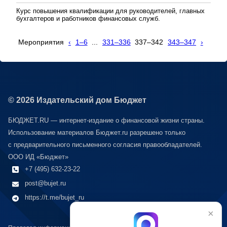
Курс повышения квалификации для руководителей, главных
бухгалтеров и работников финансовых служб.
Мероприятия
‹
1–6
...
331–336
337–342
343–347
›
© 2026 Издательский дом Бюджет
БЮДЖЕТ.RU — интернет-издание о финансовой жизни страны.
Использование материалов Бюджет.ru разрешено только
с предварительного письменного согласия правообладателей.
ООО ИД «Бюджет»
+7 (495) 632-23-22
post@bujet.ru
https://t.me/bujet_ru
×