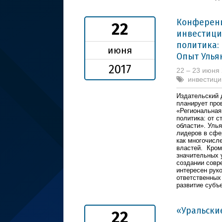
Конференц
22
инвестици
политика: 
июня
Опыт Улья
2017
22 – 23 июня
инвестици
Издательский 
планирует про
«Региональная
политика: от с
области». Уль
лидеров в сфе
как многочисл
властей. Кроме
значительных 
создании совр
интересен рук
ответственных
развитие субъ
«Уральски
22