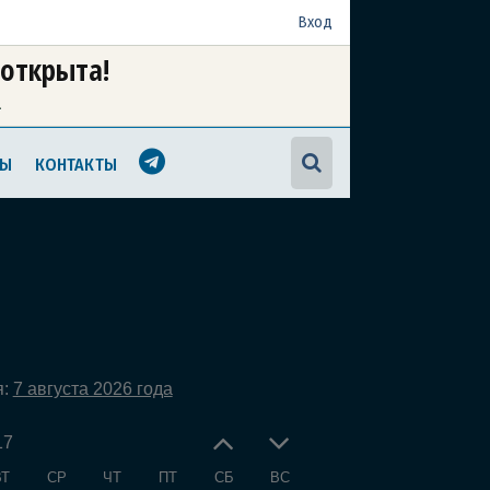
Вход
 открыта!
а
МЫ
КОНТАКТЫ
я:
7 августа 2026 года
17
ВТ
СР
ЧТ
ПТ
СБ
ВС