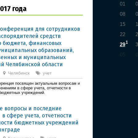
01
017 года
08
15
онференция для сотрудников
22
аспорядителей средств
о бюджета, финансовых
1
29
униципальных образований,
05
венных и муниципальных
й Челябинской области
Челябинск
учет
ренция посвящен актуальным вопросам и
енениям в сфере учета, отчетности в
бюджетных учреждений.
е вопросы и последние
 в сфере учета, отчетности
ности бюджетных учреждений
нинграде