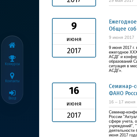
29 мая 2017
Ежегодное
9
Общее соб
9 июня 2017
июня
9 июня 2017 г.
2017
ежегодное XXX
АСДГ и конфе
образований С
Конкурсы
ситуация в ме
АСДГ».
Контакты
Семинар-с
16
ФАНО Росс
Вход
16 – 17 июня
июня
Семинар-конф
2017
России "Актуа
сфере учета, 
учреждений", 
деятельности 
июня 2017 года