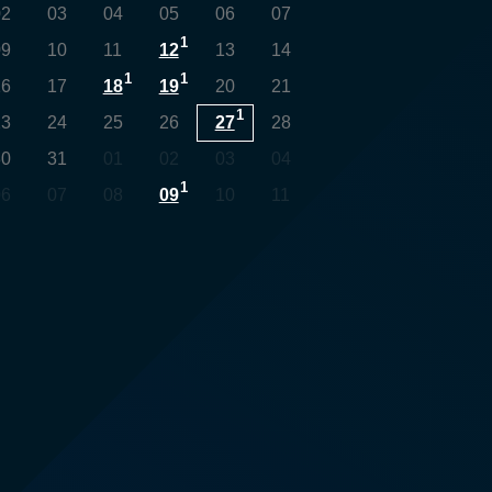
02
03
04
05
06
07
1
09
10
11
12
13
14
1
1
16
17
18
19
20
21
1
23
24
25
26
27
28
30
31
01
02
03
04
1
06
07
08
09
10
11