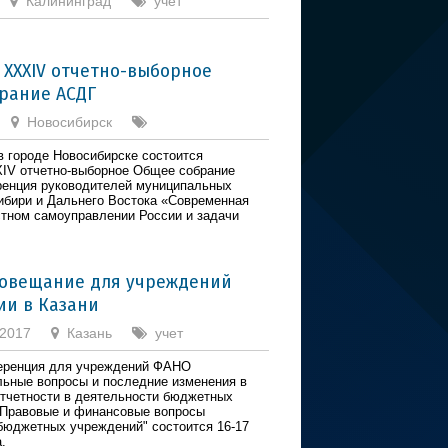
Калининград
учет
 XXXIV отчетно-выборное
рание АСДГ
Новосибирск
 в городе Новосибирске состоится
IV отчетно-выборное Общее собрание
ренция руководителей муниципальных
ибири и Дальнего Востока «Современная
стном самоуправлении России и задачи
овещание для учреждений
ии в Казани
 2017
Казань
учет
еренция для учреждений ФАНО
льные вопросы и последние изменения в
отчетности в деятельности бюджетных
"Правовые и финансовые вопросы
бюджетных учреждений" состоится 16-17
.