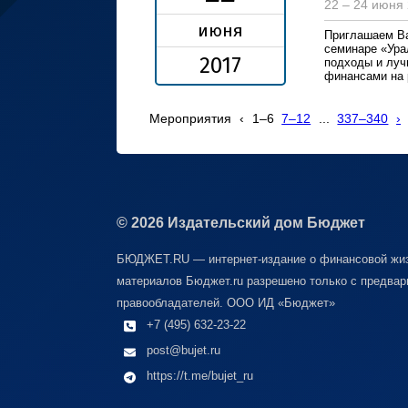
22 – 24 июня
июня
Приглашаем Ва
семинаре «Ура
2017
подходы и луч
финансами на 
Мероприятия
‹
1–6
7–12
...
337–340
›
© 2026 Издательский дом Бюджет
БЮДЖЕТ.RU — интернет-издание о финансовой жиз
материалов Бюджет.ru разрешено только с предвар
правообладателей. ООО ИД «Бюджет»
+7 (495) 632-23-22
post@bujet.ru
https://t.me/bujet_ru