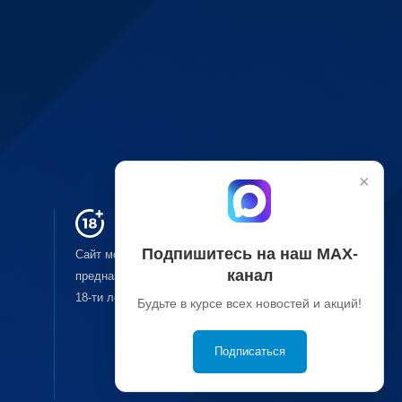
×
Подпишитесь на наш МАХ-
Сайт может содержать материалы, не
канал
предназначенные для лиц младше
18-ти
лет.
Будьте в курсе всех новостей и акций!
Подписаться