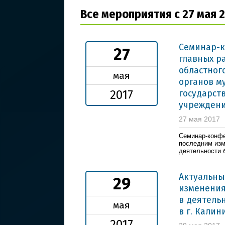
Все мероприятия с 27 мая 2
Семинар-к
27
главных р
областног
мая
органов м
государст
2017
учреждени
27 мая 2017
Семинар-конфе
последним изм
деятельности 
Актуальны
29
изменения
в деятель
мая
в г. Кали
2017