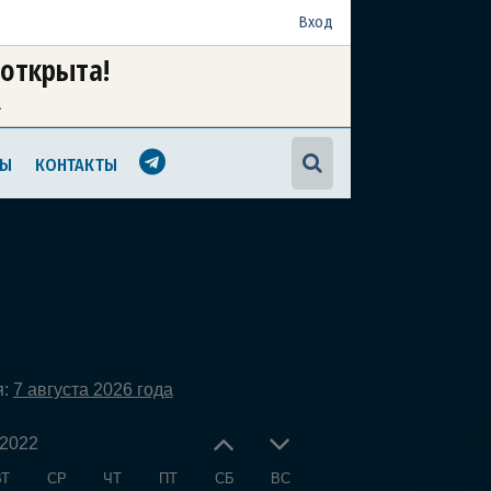
Вход
 открыта!
а
МЫ
КОНТАКТЫ
я:
7 августа 2026 года
 2022
ВТ
СР
ЧТ
ПТ
СБ
ВС