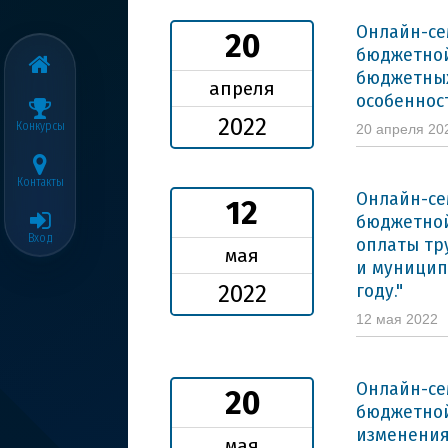
Онлайн-се
20
бюджетно
бюджетных
апреля
особеннос
2022
Конкурсы
20 апреля 20
Контакты
Онлайн-се
12
бюджетной
Вход
оплаты тр
мая
и муницип
году."
2022
12 мая 2022
Онлайн-се
20
бюджетной
изменения
мая