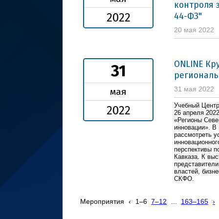
контроля 
44-ФЗ"
2022
20 мая 2022
ONLINE Кр
31
региональ
31 мая 2022
мая
Учебный Цент
2022
26 апреля 2022
«Регионы Севе
инновации». В
рассмотреть у
инновационног
перспективы п
Кавказа. К вы
представители
властей, бизн
СКФО.
Мероприятия
‹
1–6
7–12
...
163–165
›