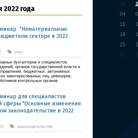
28
я 2022 года
04
11
еминар "Нематериальные
18
бюджетном секторе в 2022
25
2
учет
02
лавных бухгалтеров и специалистов
ждений, органов государственной власти и
управления, бюджетных, автономных
сех заинтересованных лиц, ревизоров,
аботников контрольных органов.
минар для специалистов
 сферы "Основные изменения
ом законодательстве в 2022
22
законодательство