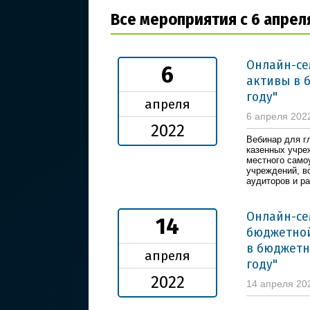
Все мероприятия с 6 апрел
Онлайн-с
6
активы в 
году"
апреля
6 апреля 202
2022
Вебинар для г
казенных учре
местного само
учреждений, в
аудиторов и р
Онлайн-се
14
бюджетной
в бюджетн
апреля
году"
2022
14 апреля 20