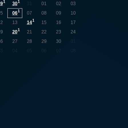
1
1
29
30
31
01
02
03
1
05
06
07
08
09
10
1
12
13
14
15
16
17
1
19
20
21
22
23
24
26
27
28
29
30
01
03
04
05
06
07
08