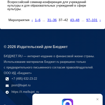
Всероссийский семинар-конференция для учреждений
культуры и для образовательных учреждений в сфере
культуры.
Мероприятия
‹
1–6
...
31–36
37–42
43–48
...
97–101
›
© 2026 Издательский дом Бюджет
БЮДЖЕТ.RU — интернет-издание о финансовой жизни страны.
Использование материалов Бюджет.ru разрешено только
с предварительного письменного согласия правообладателей.
ООО ИД «Бюджет»
+7 (495) 632-23-22
post@bujet.ru
https://t.me/bujet_ru
×