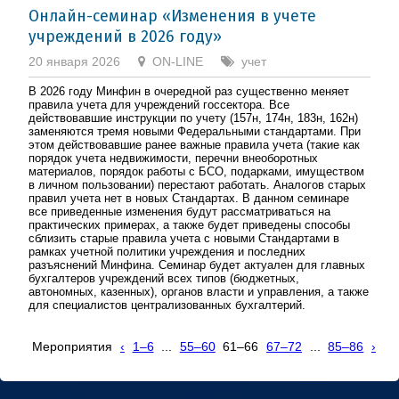
Онлайн-семинар «Изменения в учете
учреждений в 2026 году»
20 января 2026
ON-LINE
учет
В 2026 году Минфин в очередной раз существенно меняет
правила учета для учреждений госсектора. Все
действовавшие инструкции по учету (157н, 174н, 183н, 162н)
заменяются тремя новыми Федеральными стандартами. При
этом действовавшие ранее важные правила учета (такие как
порядок учета недвижимости, перечни внеоборотных
материалов, порядок работы с БСО, подарками, имуществом
в личном пользовании) перестают работать. Аналогов старых
правил учета нет в новых Стандартах. В данном семинаре
все приведенные изменения будут рассматриваться на
практических примерах, а также будет приведены способы
сблизить старые правила учета с новыми Стандартами в
рамках учетной политики учреждения и последних
разъяснений Минфина. Семинар будет актуален для главных
бухгалтеров учреждений всех типов (бюджетных,
автономных, казенных), органов власти и управления, а также
для специалистов централизованных бухгалтерий.
Мероприятия
‹
1–6
...
55–60
61–66
67–72
...
85–86
›