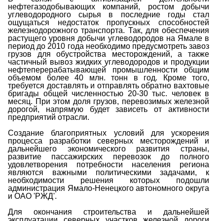
нефтегазодобывающих компаний, ростом добычи
углеводородного сырья в последние годы стал
ощущаться недостаток пропускных способностей
железнодорожного транспорта. Так, для обеспечения
растущего уровня добычи углеводородов на Ямале в
период до 2010 года необходимо предусмотреть завоз
грузов для обустройства месторождений, а также
частичный вывоз жидких углеводородов и продукции
нефтеперерабатывающей промышленности общим
объемом более 40 млн. тонн в год. Кроме того,
требуется доставлять и отправлять обратно вахтовые
бригады общей численностью 20-30 тыс. человек в
месяц. При этом доля грузов, перевозимых железной
дорогой, напрямую будет зависеть от активности
предприятий отрасли.
Создание благоприятных условий для ускорения
процесса разработки северных месторождений и
дальнейшего экономического развития страны,
развитие пассажирских перевозок до полного
удовлетворения потребности населения региона
являются важными политическими задачами, к
необходимости решения которых подошли
администрация Ямало-Ненецкого автономного округа
и ОАО 'РЖД'.
Для окончания строительства и дальнейшей
эксплуатации северных участков железной дороги