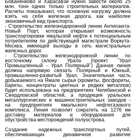
Бованенково и Харасавэй нужно завести около 25
млн. тонн одних только строительных материалов.
Расчеты показывают, что основную нагрузку должна
взять на себя железная дорога, как наиболее
экономичный вид транспорта.
- Строительство железнодорожной линии Антипаюта-
Новый Порт, которая открывает возможность
транспортировки ямальской нефти к потенциальным
потребителям по действующей магистрали Воркута-
Москва, имеющей выходы в сеть магистральных
железных дорог.
- Строительство железнодорожной линии по
восточному склону Урала (проект "Урал
Промышленный - Урал Полярный") Данная линия
должна напрямую связать Полярный и Южный,
промышленно-развитый Урал. Значительная часть
добываемого на Ямале сырья (хромиты, фосфориты,
бариты, концентраты цветных и редких металлов)
будет использована на предприятиях Челябинской и
Свердловской областей, а продукция уральских
металлургических и машиностроительных заводов -
на предприятиях ямальского нефтегазового
комплекса. Линия позволит сократить на 1276 км
доставку материалов и оборудования для
обустройства месторождений полуострова.
Создание надежных транспортных путей,
обеспечивающих динамичное развитие