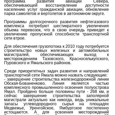
программа развития авиации Севера,
обеспечивающей восстановление доступности
населению услуг гражданской авиации, обновление
парка самолетов и вертолетов в автономном округе.
Программы долгосрочного развития нефтегазового
комплекса потребуют шестикратного увеличения
объема перевозок, что в свою очередь приведет к
увеличению пропускной способности транспортной
сети втрое.
Для обеспечения грузопотока к 2010 году потребуется
строительство новых железных и автомобильных
магистралей, обеспечивающих выход к
месторождениям Тазовского, Красноселькупского,
Пуровского и Ямальского районов.
Среди приоритетных задач развития и направлений
транспортной сети Ямала можно назвать следующие:
- завершение строительства железнодорожной линии
Обская-Бованенково. Линия является частью
комплексного промышленного освоения полуострова
Ямал. Пройдено больше половины пути - 268 км, и
сейчас завершение строительства заполярной
магистрали актуально как никогда, ведь уникальные
запасы углеводородного сырья на площадях
Медвежье, Уренгойское, Ямбургское постепенно
истощаются. А для освоения месторождений