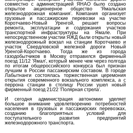
совместно с администрацией ЯНАО было создано
открытое акционерное общество 'Ямальская
железнодорожная компания'. Компания организует
грузовые и пассажирские перевозки на участке
Коротчаево-Новый Уренгой, решает вопросы
ремонта, эксплуатации и содержания участков
транспортной инфраструктуры на Ямале. При
непосредственном участии ЯЖД были открыты новый
железнодорожный вокзал на станции Коротчаево и
участок Свердловской железной дороги Новый
Уренгой-Коротчаево. Тогда же из города
газодобытчиков в Москву отправился фирменный
поезд 11/12 'Ямал', который менее чем через полгода
по итогам общероссийского конкурса был признан
лучшим в России пассажирским составом. В городе
Лабытнанги состоялась торжественная церемония
открытия современного вокзального комплекса, а с
перрона станции в столицу России ушел новый
фирменный поезд 21/22 'Полярная стрела'.
И сегодня администрация автономии уделяет
большое внимание удовлетворению потребностей
населения в грузовых и пассажирских перевозках,
созданию благоприятных условий для
поступательного развития предприятий
железнодорожного транспорта.