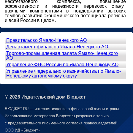
нефтегазового комплекса, повышение
эффективности и надежности перевозок станут
важными компонентами в поддержании высоких
темпов развития экономического потенциала региона
и всей России в целом.
Правительсво Ямало-Ненецкого АО
Департамент финансов Ямало-Ненецкого АО
Торгово-промышленная палата Ямало-Ненецкого
АО
Управление ФНС России по Ямало-Ненецкому АО
Управление Федерального казначейства по Ямало-
Ненецкому автономному округу
© 2026 Издательский дом Бюджет
БЮДЖЕТ.RU — интернет-издание о финансовой жизни страны.
Использование материалов Бюджет.ru разрешено только
с предварительного письменного согласия правообладателей.
ООО ИД «Бюджет»