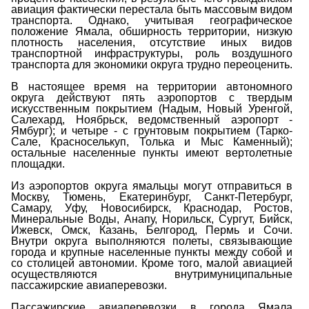
авиация фактически перестала быть массовым видом
транспорта. Однако, учитывая географическое
положение Ямала, обширность территории, низкую
плотность населения, отсутствие иных видов
транспортной инфраструктуры, роль воздушного
транспорта для экономики округа трудно переоценить.
В настоящее время на территории автономного
округа действуют пять аэропортов с твердым
искусственным покрытием (Надым, Новый Уренгой,
Салехард, Ноябрьск, ведомственный аэропорт -
Ямбург); и четыре - с грунтовым покрытием (Тарко-
Сале, Красноселькуп, Толька и Мыс Каменный);
остальные населенные пункты имеют вертолетные
площадки.
Из аэропортов округа ямальцы могут отправиться в
Москву, Тюмень, Екатеринбург, Санкт-Петербург,
Самару, Уфу, Новосибирск, Краснодар, Ростов,
Минеральные Воды, Анапу, Норильск, Сургут, Бийск,
Ижевск, Омск, Казань, Белгород, Пермь и Сочи.
Внутри округа выполняются полеты, связывающие
города и крупные населенные пункты между собой и
со столицей автономии. Кроме того, малой авиацией
осуществляются внутримуниципальные
пассажирские авиаперевозки.
Пассажирские авиаперевозки в города Ямала