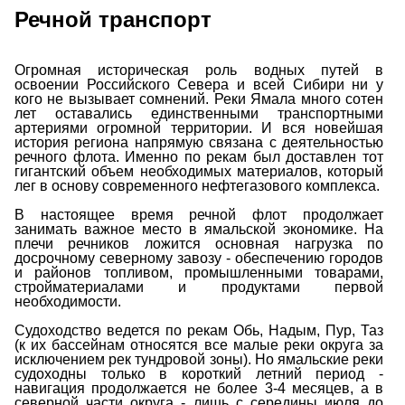
Речной транспорт
Огромная историческая роль водных путей в
освоении Российского Севера и всей Сибири ни у
кого не вызывает сомнений. Реки Ямала много сотен
лет оставались единственными транспортными
артериями огромной территории. И вся новейшая
история региона напрямую связана с деятельностью
речного флота. Именно по рекам был доставлен тот
гигантский объем необходимых материалов, который
лег в основу современного нефтегазового комплекса.
В настоящее время речной флот продолжает
занимать важное место в ямальской экономике. На
плечи речников ложится основная нагрузка по
досрочному северному завозу - обеспечению городов
и районов топливом, промышленными товарами,
стройматериалами и продуктами первой
необходимости.
Судоходство ведется по рекам Обь, Надым, Пур, Таз
(к их бассейнам относятся все малые реки округа за
исключением рек тундровой зоны). Но ямальские реки
судоходны только в короткий летний период -
навигация продолжается не более 3-4 месяцев, а в
северной части округа - лишь с середины июля до