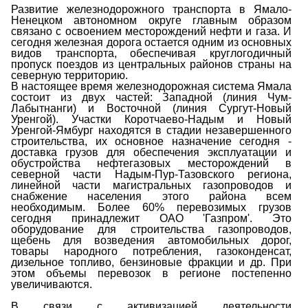
Развитие железнодорожного транспорта в Ямало-
Ненецком автономном округе главным образом
связано с освоением месторождений нефти и газа. И
сегодня железная дорога остается одним из основных
видов транспорта, обеспечивая круглогодичный
пропуск поездов из центральных районов страны на
северную территорию.
В настоящее время железнодорожная система Ямала
состоит из двух частей: Западной (линия Чум-
Лабытнанги) и Восточной (линия Сургут-Новый
Уренгой). Участки Коротчаево-Надым и Новый
Уренгой-Ямбург находятся в стадии незавершенного
строительства, их основное назначение сегодня -
доставка грузов для обеспечения эксплуатации и
обустройства нефтегазовых месторождений в
северной части Надым-Пур-Тазовского региона,
линейной части магистральных газопроводов и
снабжение населения этого района всем
необходимым. Более 60% перевозимых грузов
сегодня принадлежит ОАО 'Газпром'. Это
оборудование для строительства газопроводов,
щебень для возведения автомобильных дорог,
товары народного потребления, газоконденсат,
дизельное топливо, бензиновые фракции и др. При
этом объемы перевозок в регионе постепенно
увеличиваются.
В связи с активизацией деятельности