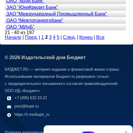
ОАО "МДМ Банк"
ЗАО "ЮниКредит Банк"
ЗАО “Международный Промышленный Банк”
ОАО “Межтопэнергобанк”
ОАО "МИнБ"
21 - 40 из 197
Начало
|
Пред.
|
1
2
3
4
5
|
След.
|
Конец
|
Все
© 2026 Издательский дом Бюджет
БЮДЖЕТ.RU — интернет-издание о финансовой жизни страны.
Использование материалов Бюджет.ru разрешено только
с предварительного письменного согласия правообладателей.
ООО ИД «Бюджет»
+7 (495) 632-23-22
post@bujet.ru
https://t.me/bujet_ru
×
Правовая информация