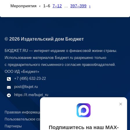
Мероприятия
‹
1–6
7–12
...
397–399
›
© 2026 Издательский дом Бюджет
БЮДЖЕТ.RU — интернет-издание о финансовой жизни страны.
Использование материалов Бюджет.ru разрешено только
с предварительного письменного согласия правообладателей.
ООО ИД «Бюджет»
+7 (495) 632-23-22
post@bujet.ru
https://t.me/bujet_ru
×
Правовая информация
Пользовательское соглашение
Подпишитесь на наш МАХ-
Партнеры