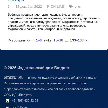
14 – 15 декабря 2022
ON-LINE
учет
Вебинар предназначен для главных бухгалтеров и
специалистов казенных учреждений, органов государственной
власти и местного самоуправления, бюджетных, автономных
учреждений, всех заинтересованных лиц, ревизоров,
аудиторов и работников контрольных органов.
Мероприятия
‹
1–6
7–12
13–18
...
133–138
›
© 2026 Издательский дом Бюджет
БЮДЖЕТ.RU — интернет-издание о финансовой жизни страны.
Использование материалов Бюджет.ru разрешено только
с предварительного письменного согласия правообладателей.
ООО ИД «Бюджет»
+7 (495) 632-23-22
post@bujet.ru