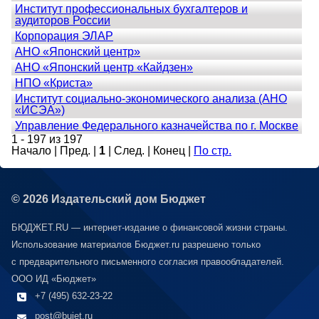
Институт профессиональных бухгалтеров и
аудиторов России
Корпорация ЭЛАР
АНО «Японский центр»
АНО «Японский центр «Кайдзен»
НПО «Криста»
Институт социально-экономического анализа (АНО
«ИСЭА»)
Управление Федерального казначейства по г. Москве
1 - 197 из 197
Начало | Пред. |
1
| След. | Конец |
По стр.
© 2026 Издательский дом Бюджет
БЮДЖЕТ.RU — интернет-издание о финансовой жизни страны.
Использование материалов Бюджет.ru разрешено только
с предварительного письменного согласия правообладателей.
ООО ИД «Бюджет»
+7 (495) 632-23-22
post@bujet.ru