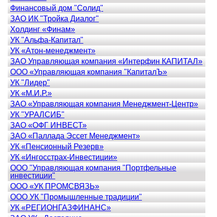
Финансовый дом "Солид"
ЗАО ИК "Тройка Диалог"
Холдинг «Финам»
УК "Альфа-Капитал"
УК «Атон-менеджмент»
ЗАО Управляющая компания «Интерфин КАПИТАЛ»
ООО «Управляющая компания "КапиталЪ»
УК "Лидер"
УК «М.И.Р.»
ЗАО «Управляющая компания Менеджмент-Центр»
УК "УРАЛСИБ"
ЗАО «ОФГ ИНВЕСТ»
ЗАО «Паллада Эссет Менеджмент»
УК «Пенсионный Резерв»
УК «Ингосстрах-Инвестиции»
ООО "Управляющая компания "Портфельные
инвестиции"
ООО «УК ПРОМСВЯЗЬ»
ООО УК "Промышленные традиции"
УК «РЕГИОНГАЗФИНАНС»