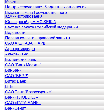
Москвы
Центр исследования бюджетных отношений
Высшая школа Государственного
администрирования
Ювелирный дом MOISEIKIN
Счетная палата Российской Федерации
Ведомости
Первая коллегия правовой защиты
ОАО АКБ "АВАНГАРД"
Агропромкредит
Альфа-Банк
Балтийский банк
ОАО "Банк Москвы"
БинБанк
ОАО "ВБРР"
Витас Банк
ВТБ
ОАО Банк "Возрождение"
Банк «ГЛОБЭКС»
ОАО «ГУТА-БАНК»
Банк Зенит