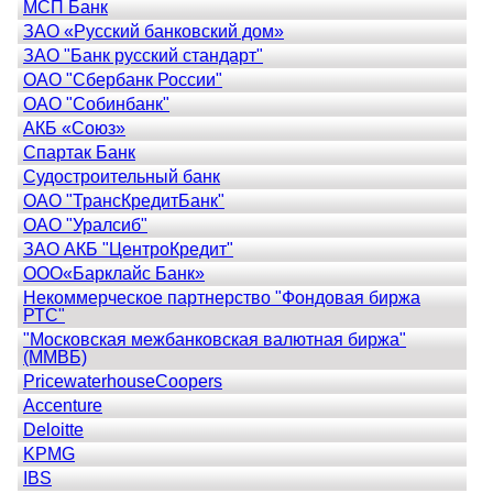
МСП Банк
ЗАО «Русский банковский дом»
ЗАО "Банк русский стандарт"
ОАО "Сбербанк России"
ОАО "Собинбанк"
АКБ «Союз»
Спартак Банк
Судостроительный банк
ОАО "ТрансКредитБанк"
ОАО "Уралсиб"
ЗАО АКБ "ЦентроКредит"
ООО«Барклайс Банк»
Некоммерческое партнерство "Фондовая биржа
РТС"
"Московская межбанковская валютная биржа"
(ММВБ)
PricewaterhouseCoopers
Accenture
Deloitte
KPMG
IBS