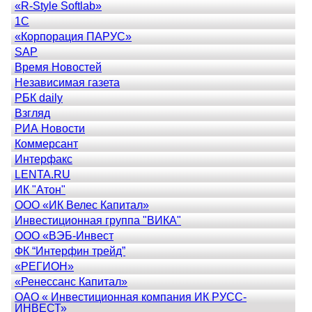
«R-Style Softlab»
1C
«Корпорация ПАРУС»
SAP
Время Новостей
Независимая газета
РБК daily
Взгляд
РИА Новости
Коммерсант
Интерфакс
LENTA.RU
ИК "Атон"
ООО «ИК Велес Капитал»
Инвестиционная группа "ВИКА"
ООО «ВЭБ-Инвест
ФК “Интерфин трейд”
«РЕГИОН»
«Ренессанс Капитал»
ОАО « Инвестиционная компания ИК РУСС-
ИНВЕСТ»