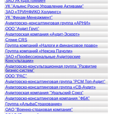
ЗАО УК «Достояние»
УК "Альянс Росно Управление Активами"
ЗАО «ТРИНФИКО Холдингс»
УК "Финам-Менеджмент"
Аудиторско–консалтинговая группа «АРНИ»
ООО "Аудит Груп"
Аудиторская компания «Аудит-Эскорт»
Crowe CRS
Группа компаний «Налоги и финансовое право»
Группа компаний «Нексиа Пачоли»
ЗАО «Профессиональные Аудиторские
Консультации»
Аудиторско-консультационная группа "Развитие
бизнес-систем"
ООО "РАС"
Аудиторско-консалтинговая группа "РСМ Топ-Аудит"
Аудиторско-консалтинговая группа «СВ-Аудит»
Аудиторская компания "Уральский Союз"
Аудиторско-консалтинговая компания "ФБК"
Группа «АльфаСтрахование»
ОАО "Военно-страховая компания"