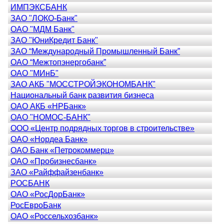
ИМПЭКСБАНК
ЗАО "ЛОКО-Банк"
ОАО "МДМ Банк"
ЗАО "ЮниКредит Банк"
ЗАО “Международный Промышленный Банк”
ОАО “Межтопэнергобанк”
ОАО "МИнБ"
ЗАО АКБ "МОССТРОЙЭКОНОМБАНК"
Национальный банк развития бизнеса
ОАО АКБ «НРБанк»
ОАО "НОМОС-БАНК"
ООО «Центр подрядных торгов в строительстве»
ОАО «Нордеа Банк»
ОАО Банк «Петрокоммерц»
ОАО «Пробизнесбанк»
ЗАО «Райффайзенбанк»
РОСБАНК
ОАО «РосДорБанк»
РосЕвроБанк
ОАО «Россельхозбанк»