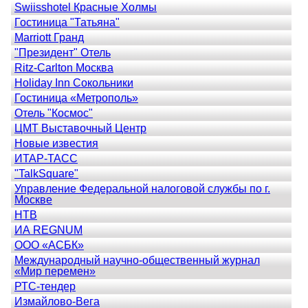
Swiisshotel Красные Холмы
Гостиница "Татьяна"
Marriott Гранд
"Президент" Отель
Ritz-Carlton Москва
Holiday Inn Сокольники
Гостиница «Метрополь»
Отель "Космос"
ЦМТ Выставочный Центр
Новые известия
ИТАР-ТАСС
"TalkSquare"
Управление Федеральной налоговой службы по г.
Москве
НТВ
ИА REGNUM
ООО «АСБК»
Международный научно-общественный журнал
«Мир перемен»
РТС-тендер
Измайлово-Вега