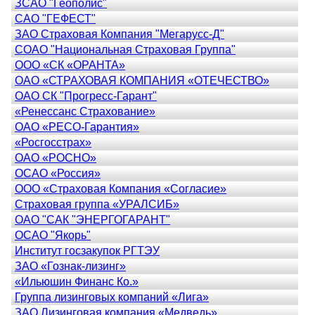
ЗСАО "Геополис"
САО "ГЕФЕСТ"
ЗАО Страховая Компания "Мегарусс-Д"
СОАО "Национальная Страховая Группа"
ООО «СК «ОРАНТА»
ОАО «СТРАХОВАЯ КОМПАНИЯ «ОТЕЧЕСТВО»
ОАО СК "Прогресс-Гарант"
«Ренессанс Страхование»
ОАО «РЕСО-Гарантия»
«Росгосстрах»
ОАО «РОСНО»
ОСАО «Россия»
ООО «Страховая Компания «Согласие»
Страховая группа «УРАЛСИБ»
ОАО "САК "ЭНЕРГОГАРАНТ"
ОСАО "Якорь"
Институт госзакупок РГТЭУ
ЗАО «Гознак-лизинг»
«Ильюшин Финанс Ко.»
Группа лизинговых компаний «Лига»
ЗАО Лизинговая компания «Медведь»