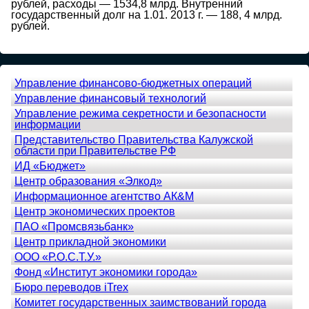
рублей, расходы — 1534,8 млрд. Внутренний
государственный долг на 1.01. 2013 г. — 188, 4 млрд.
рублей.
Управление финансово-бюджетных операций
Управление финансовый технологий
Управление режима секретности и безопасности
информации
Представительство Правительства Калужской
области при Правительстве РФ
ИД «Бюджет»
Центр образования «Элкод»
Информационное агентство АК&M
Центр экономических проектов
ПAO «Промсвязьбанк»
Центр прикладной экономики
ООО «Р.О.С.Т.У.»
Фонд «Институт экономики города»
Бюро переводов iTrex
Комитет государственных заимствований города