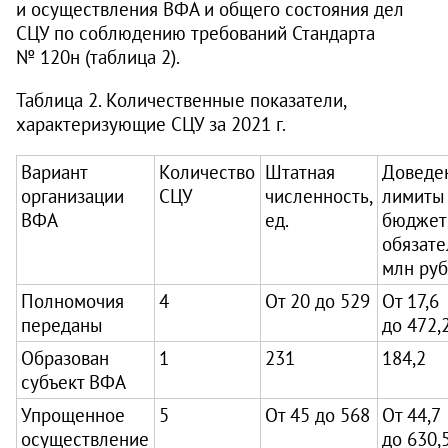
и осуществления ВФА и общего состояния дел
СЦУ по соблюдению требований Стандарта
№ 120н (таблица 2).
Таблица 2. Количественные показатели,
характеризующие СЦУ за 2021 г.
Вариант
Количество
Штатная
Доведе
организации
СЦУ
численность,
лимиты
ВФА
ед.
бюджет
обязате
млн руб
Полномочия
4
От 20 до 529
От 17,6
переданы
до 472,
Образован
1
231
184,2
субъект ВФА
Упрощенное
5
От 45 до 568
От 44,7
осуществление
до 630,