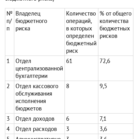
№
Владелец
Количество
% от общего
п/
бюджетного
операций,
количества
п
риска
в которых
бюджетных
определен
рисков
бюджетный
риск
1
Отдел
61
72,6
централизованной
бухгалтерии
2
Отдел кассового
8
9,5
обслуживания
исполнения
бюджетов
3
Отдел доходов
6
7,1
4
Отдел расходов
3
3,6
5
Административно-
3
3,6