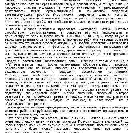
Целью программы является выявление молодежи, стремящейся
самореализовываться через инновационную деятельность, и стимулирование
массового участия молодежи в научно-технической и инновационной
деятельности путем организационной и финансовой поддержки
соответствующих проектов. Участниками программы являются команды
обычных студентов, аспирантов и молодых специалистов (один-два человека в
команде) в возрасте до 28 лет, отобранные на аккредитованных мероприятиях
по номинации программы.
В начале октября регулярно проводятся «Фестивали науки», которые
способствуют распространению в обществе научной информации и
демонстрируют роль и место науки в жизни. В наши дни, когда наука и
технологии развиваются так стремительно, что потребитель не всегда успевает
за ними, это становится особенно актуальным. Подобные программы позволяют
широко распространить информацию о возможностях инновационной
деятельности, выявить склонных к предпринимательству студентов, аспирантов
и сотрудников вузов, научных и научно-образовательных центров и пробудить
у них интерес к бизнесу в области высоких технологий.
Наряду с классическим образованием, дающим фундаментальные знания, в
МГУ развивается такая форма организации образовательного процесса,
ориентированного на нужды бизнеса, как корпоративные университеты,
создаваемые совместно с ведущими российскими компаниями.
Отличительной особенностью подобных структур является сочетание
корпоративного и классического университетского образования и крупного
бизнеса, использование активных форм и методов обучения, включая
практику в «материнских» компаниях. Эта форма государственно-частного
партнерства позволяет дополнить систему государственного заказа на
подготовку специалистов более гибкой системой, способной быстрее
реагировать на потребности рынка в кадрах, оперативнее воспринимать
современные технологии, идущие от бизнеса, и использовать их в
образовательном процессе.
– А что делать с нашими «традициями», согласно которым вершиной карьеры
является работа за рубежом, причем именно с постоянным проживанием и
даже со сменой гражданства?
– Это время уже прошло. Согласен, в конце 1980-х – начале 1990-х гг. уехало
очень много наших талантливых выпускников. По моим подсчетам, каждый год
Россия теряла до 15% от выпуска МГУ и, к сожалению, возможности что-то
изменить не было никакой: зарплаты мизерные, жилья нет, денег на
исследования не выделяется – а время-то уходит…