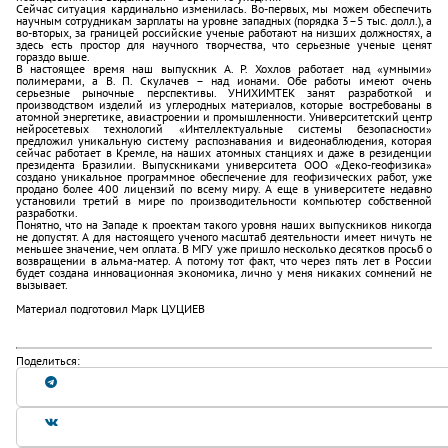
Сейчас ситуация кардинально изменилась. Во-первых, мы можем обеспечить
научным сотрудникам зарплаты на уровне западных (порядка 3–5 тыс. долл.), а
во-вторых, за границей российские ученые работают на низших должностях, а
здесь есть простор для научного творчества, что серьезные ученые ценят
гораздо выше.
В настоящее время наш выпускник А. Р. Хохлов работает над «умными»
полимерами, а В. П. Скулачев – над ионами. Обе работы имеют очень
серьезные рыночные перспективы. УНИХИМТЕК занят разработкой и
производством изделий из углеродных материалов, которые востребованы в
атомной энергетике, авиастроении и промышленности. Университетский центр
нейросетевых технологий «Интеллектуальные системы безопасности»
предложил уникальную систему распознавания и видеонаблюдения, которая
сейчас работает в Кремле, на наших атомных станциях и даже в резиденции
президента Бразилии. Выпускниками университета ООО «Деко-геофизика»
создано уникальное программное обеспечение для геофизических работ, уже
продано более 400 лицензий по всему миру. А еще в университете недавно
установили третий в мире по производительности компьютер собственной
разработки.
Понятно, что на Западе к проектам такого уровня наших выпускников никогда
не допустят. А для настоящего ученого масштаб деятельности имеет ничуть не
меньшее значение, чем оплата. В МГУ уже пришло несколько десятков просьб о
возвращении в альма-матер. А потому тот факт, что через пять лет в России
будет создана инновационная экономика, лично у меня никаких сомнений не
вызывает.
Материал подготовил Марк ЦУЦИЕВ
Поделиться: