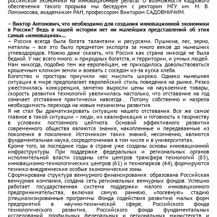
российской экономики на инновационные рельсы. О возможности кадрового
обеспечения такого прорыва мы беседуем с ректором МГУ им. М. В.
Ломоносова, академиком РАН, профессором Виктором САДОВНИЧИМ.
– Виктор Антонович, что необходимо для создания инновационной экономики
в России? Ведь в нашей истории нет ни малейших представлений об этих
самых «инновациях»...
– Россия всегда была богата талантами и ресурсами. Пушнина, лес, зерно,
металлы – все это было предметом экспорта за много веков до нынешних
углеводородов. Можно даже сказать, что Россия как страна никогда не была
бедной. У нас всего много: и природных богатств, и территории, и умных людей.
Нам никогда, подобно тем же европейцам, не приходилось довольствоваться
крошечным клочком земли и воевать с соседом из-за куска хлеба.
Богатство и просторы приучили нас мыслить широко. Однако нынешняя
ситуация в мире предполагает европейский стиль поведения на рынке. Резко
ужесточилась конкуренция, заметно выросли цены на наукоемкие товары,
скорость развития технологий увеличилась настолько, что отставание на год
означает отставание практически навсегда... Потому собственно и назрела
необходимость перехода на новые механизмы развития.
Я не стал бы драматизировать ситуацию нашего отставания. Все же самое
главное в такой ситуации – люди, их квалификация и готовность к творчеству
в условиях постоянного цейтнота. Основой эффективного развития
современного общества являются знания, накопленные и передаваемые из
поколения в поколение. Источником таких знаний, несомненно, являются
фундаментальная наука, сосредоточенная в том числе и в университетах.
Кроме того, за последние годы в стране уже созданы основы инновационной
инфраструктуры. При поддержке федеральных и региональных органов
исполнительной власти созданы сети центров трансфера технологий (85),
инновационно-технологических центров (61) и технопарков (44), формируются
технико-внедренческие особые экономические зоны.
Сформирована структура венчурного финансирования: образована Российская
венчурная компания, создана сеть региональных венчурных фондов. Успешно
работает государственная система поддержки малого инновационного
предпринимательства, включая самую раннюю, «посевную» стадию
(специализированные программы Фонда содействия развитию малых форм
предприятий в научно-технической сфере, Российского фонда
технологического развития, Российского фонда фундаментальных
исследований, профильных федеральных и региональных министерств и