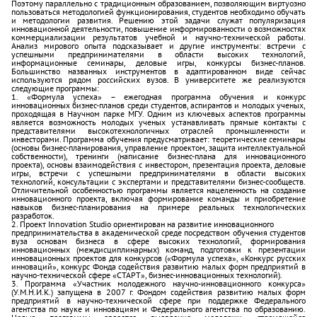
Поэтому параллельно с традиционным образованием, позволяющим виртуозно
пользоваться методологией функционирования, студентов необходимо обучать
и методологии развития. Решению этой задачи служат популяризация
инновационной деятельности, повышение информированности о возможностях
коммерциализации результатов учебной и научно-технической работы.
Анализ мирового опыта подсказывает и другие инструменты: встречи с
успешными предпринимателями в области высоких технологий,
информационные семинары, деловые игры, конкурсы бизнес-планов.
Большинство названных инструментов в адаптированном виде сейчас
используются рядом российских вузов. В университете же реализуются
следующие программы:
1. «Формула успеха» – ежегодная программа обучения и конкурс
инновационных бизнес-планов среди студентов, аспирантов и молодых ученых,
проходящая в Научном парке МГУ. Одним из ключевых аспектов программы
является возможность молодых ученых устанавливать прямые контакты с
представителями высокотехнологичных отраслей промышленности и
инвесторами. Программа обучения предусматривает: теоретические семинары
(основы бизнес-планирования, управление проектом, защита интеллектуальной
собственности), тренинги (написание бизнес-плана для инновационного
проекта), основы взаимодействия с инвестором, презентация проекта, деловые
игры, встречи с успешными предпринимателями в области высоких
технологий, консультации с экспертами и представителями бизнес-сообществ.
Отличительной особенностью программы является нацеленность на создание
инновационного проекта, включая формирование команды и приобретение
навыков бизнес-планирования на примере реальных технологических
разработок.
2. Проект Innovation Studio ориентирован на развитие инновационного
предпринимательства в академической среде посредством обучения студентов
вуза основам бизнеса в сфере высоких технологий, формирования
инновационных (междисциплинарных) команд, подготовки к презентации
инновационных проектов для конкурсов («Формула успеха», «Конкурс русских
инноваций», конкурс Фонда содействия развитию малых форм предприятий в
научно-технической сфере «СТАРТ», бизнес-инновационных технологий).
3. Программа «Участник молодежного научно-инновационного конкурса»
(У.М.Н.И.К.) запущена в 2007 г. Фондом содействия развитию малых форм
предприятий в научно-технической сфере при поддержке Федерального
агентства по науке и инновациям и Федерального агентства по образованию.