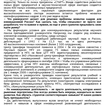
ведомств). Только по линии программы «СТАРТ» Фонда содействия развитию
малых форм предприятий в научно-технической сфере ежегодно создается
около 400 малых инновационных предприятий.
Несмотря на все это, серьезным сдерживающим фактором для
высокотехнологичного сектора экономики остается проблема нехватки
квалифицированных кадров. А это уже задача вузов.
– Что университет делает для решения проблемы нехватки кадров для
инновационной России? Как сделать так, чтобы специалист не просто мог
разработать что-то важное и нужное, но еще и умел грамотно предложить свою
идею рынку?
– Мы формируем условия для коммерциализации результатов научного
поиска преподавателей университета. Например, мы создали ряд основных
элементов инновационной системы, среди которых:
Научный парк МГУ – старейший работающий научный парк в России,
действующий с 1992 г. На 11,5 тыс. кв. м здесь размещены
40 высокотехнологичных компаний (более 2 500 сотрудников);
Центр трансфера технологий появился в 2004 г. За это время совместно с
Научным парком МГУ им создано 75 новых малых инновационных
предприятий в МГУ, на базе ЦТТ МГУ зарегистрированы некоммерческое
партнерство и ЗАО «Московский центр трансфера технологий»;
Управление инновационной политики и организации инновационной
деятельности сформировано в сентябре 2004 г. Чтобы это управление работало
эффективно, в устав МГУ внесены необходимые изменения, связанные с
инновационной деятельностью; для сертификации малых инновационных
предприятий (компаний) в университете создана сертификационная комиссия
(на 1 января 2008 г. сертифицирована 21 компания).
Кроме того, в университете проведен мониторинг результатов учебной и
научно-технической деятельности, имеющих практическое применение и
коммерческий потенциал. По результатам мониторинга созданы электронные
базы данных «Инновационные проекты МГУ», «Контрактные исследования в
МГУ», «Консультационные услуги МГУ».
– Но инновационная деятельность – не просто деятельность, которая имеет
рыночные перспективы. Она всегда должна быть впереди, находиться на пике
развития. Как обучить студентов соответствующим навыкам? И каким должен
быть преподаватель?
– Да, действительно, выпускники вузов зачастую не имеют необходимых
знаний и навыков в сфере инновационной развивающей деятельности.