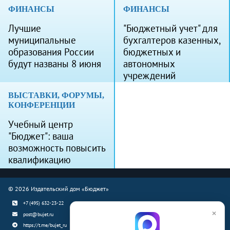
ФИНАНСЫ
ФИНАНСЫ
Лучшие
"Бюджетный учет" для
муниципальные
бухгалтеров казенных,
образования России
бюджетных и
будут названы 8 июня
автономных
учреждений
ВЫСТАВКИ, ФОРУМЫ,
КОНФЕРЕНЦИИ
Учебный центр
"Бюджет": ваша
возможность повысить
квалификацию
© 2026 Издательский дом «Бюджет»
+7 (495) 632-23-22
×
post@bujet.ru
https://t.me/bujet_ru