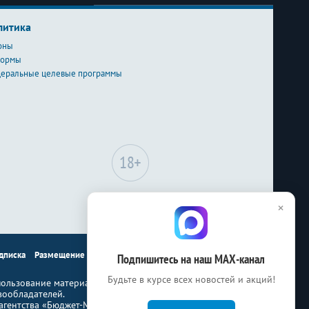
литика
оны
формы
еральные целевые программы
Сайт может содержать
×
материалы, не
предназначенные для лиц
младше 18-ти лет.
дписка
Размещение рекламы
Контакты
Подпишитесь на наш МАХ-канал
Будьте в курсе всех новостей и акций!
ользование материалов Бюджет.ru
вообладателей.
гентства «Бюджет-Медиа»