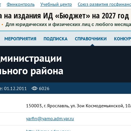
т
Финконтроль
Учебный центр
Союз развития госфинан
 на издания ИД «Бюджет» на 2027 год
Для юридических и физических лиц с любого месяц
МЕРОПРИЯТИЯ
ПОДПИСКА
СПРАВОЧНИКИ
КОНКУ
дминистрации
льного района
: 01.12.2011
6026
150003, г. Ярославль, ул. Зои Космодемьянской, 10
yarfin@yamo.adm.yar.ru