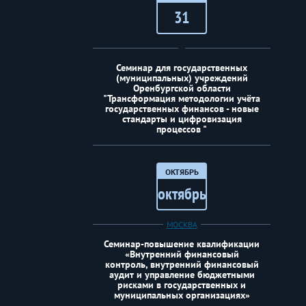
31
Семинар для государственных
(муниципальных) учреждений
Оренбургской области
"Трансформация методологии учёта
государственных финансов - новые
стандарты и цифровизация
процессов "
ОКТЯБРЬ
октябрь
МОСКВА
Семинар-повышение квалификации
«Внутренний финансовый
контроль, внутренний финансовый
аудит и управление бюджетными
рисками в государственных и
муниципальных организациях»