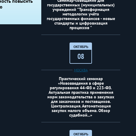
Семинар-совещание для
ность повысить
государственных (муниципальных)
ю
учреждений "Трансформация
методологии учёта
государственных финансов - новые
стандарты и цифровизация
процессов "
ОКТЯБРЬ
08
МОСКВА
Практический семинар
«Нововведения в сфере
регулирования 44-ФЗ и 223-ФЗ.
Актуальная практика применения
норм законодательства о закупках
для заказчиков и поставщиков.
Централизация. Автоматизация
закупок малого объема. Обзор
судебной...»
ОКТЯБРЬ