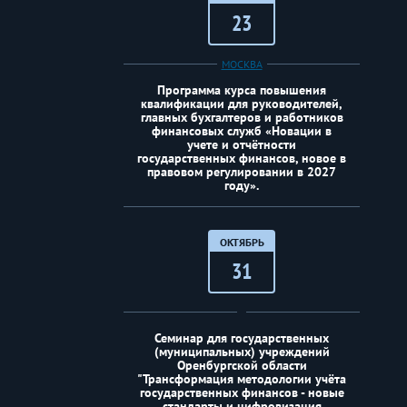
23
МОСКВА
Программа курса повышения
квалификации для руководителей,
главных бухгалтеров и работников
финансовых служб «Новации в
учете и отчётности
государственных финансов, новое в
правовом регулировании в 2027
году».
ОКТЯБРЬ
31
Семинар для государственных
(муниципальных) учреждений
Оренбургской области
"Трансформация методологии учёта
государственных финансов - новые
стандарты и цифровизация