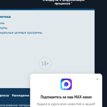
процессов "
литика
оны
формы
еральные целевые программы
Сайт может содержать
×
материалы, не
предназначенные для лиц
младше 18-ти лет.
дписка
Размещение рекламы
Контакты
Подпишитесь на наш МАХ-канал
Будьте в курсе всех новостей и акций!
ользование материалов Бюджет.ru