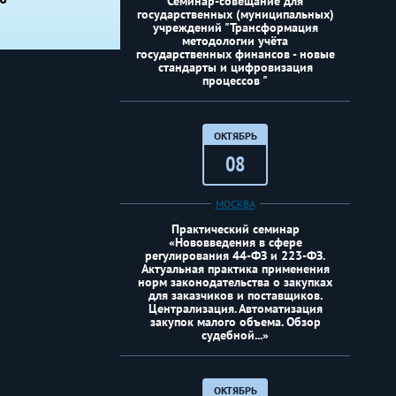
Семинар-совещание для
государственных (муниципальных)
учреждений "Трансформация
методологии учёта
государственных финансов - новые
стандарты и цифровизация
процессов "
ОКТЯБРЬ
08
МОСКВА
Практический семинар
«Нововведения в сфере
регулирования 44-ФЗ и 223-ФЗ.
Актуальная практика применения
норм законодательства о закупках
для заказчиков и поставщиков.
Централизация. Автоматизация
закупок малого объема. Обзор
судебной...»
ОКТЯБРЬ