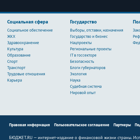
Социальная сфера
Государство
По
Социальное обеспечение
Выборы, отставки, назначения
Зак
ЖКХ
Государство и бизнес
Ре
Здравоохранение
Нацпроекты
Фед
Культура
Региональные проекты
Образование
IT в госсекторе
Спорт
Безопасность
Транспорт
Блоги губернаторов
Трудовые отношения
Экология
Карьера
Наука
Судебная система
Мировой опыт
Правовая информация
Пользовательское соглашение
Партнеры
По
БЮДЖЕТ.RU — интернет-издание о финансовой жизни страны. Исп