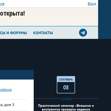
сов
Вход
 открыта!
а
РСЫ И ФОРУМЫ
КОНТАКТЫ
СЕНТЯБРЬ
08
района
МОСКВА
а, дом 3
Практический семинар «Внешние и
внутренние проверки ведения