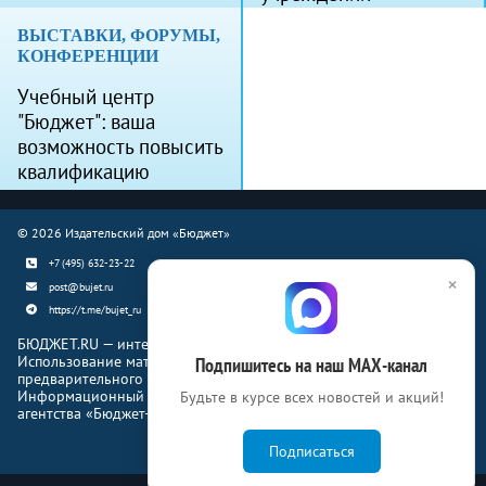
ВЫСТАВКИ, ФОРУМЫ,
КОНФЕРЕНЦИИ
Учебный центр
"Бюджет": ваша
возможность повысить
квалификацию
© 2026 Издательский дом «Бюджет»
+7 (495) 632-23-22
×
post@bujet.ru
https://t.me/bujet_ru
БЮДЖЕТ.RU — интернет-издание о финансовой жизни страны.
Использование материалов Бюджет.ru разрешено только с
Подпишитесь на наш МАХ-канал
предварительного письменного согласия правообладателей.
Информационный продукт «Журнал Бюджет» информационного
Будьте в курсе всех новостей и акций!
агентства «Бюджет-Медиа»
Подписаться