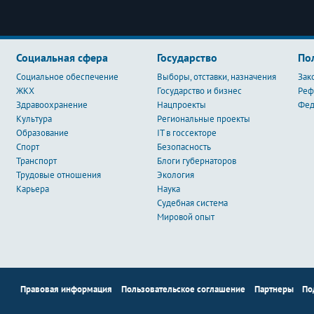
Социальная сфера
Государство
По
Социальное обеспечение
Выборы, отставки, назначения
Зак
ЖКХ
Государство и бизнес
Ре
Здравоохранение
Нацпроекты
Фед
Культура
Региональные проекты
Образование
IT в госсекторе
Спорт
Безопасность
Транспорт
Блоги губернаторов
Трудовые отношения
Экология
Карьера
Наука
Судебная система
Мировой опыт
Правовая информация
Пользовательское соглашение
Партнеры
По