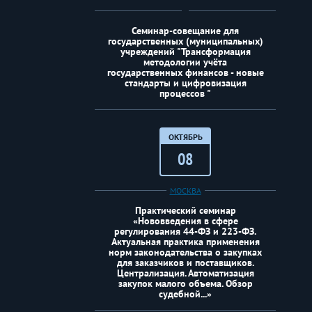
Семинар-совещание для
государственных (муниципальных)
учреждений "Трансформация
методологии учёта
государственных финансов - новые
стандарты и цифровизация
процессов "
ОКТЯБРЬ
08
МОСКВА
Практический семинар
«Нововведения в сфере
регулирования 44-ФЗ и 223-ФЗ.
Актуальная практика применения
норм законодательства о закупках
для заказчиков и поставщиков.
Централизация. Автоматизация
закупок малого объема. Обзор
судебной...»