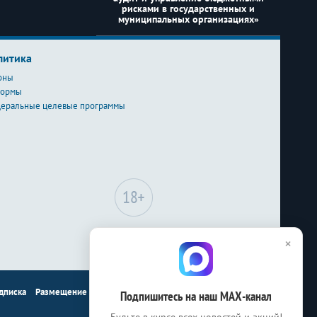
рисками в государственных и
муниципальных организациях»
литика
оны
формы
еральные целевые программы
Сайт может содержать
×
материалы, не
предназначенные для лиц
младше 18-ти лет.
дписка
Размещение рекламы
Контакты
Подпишитесь на наш МАХ-канал