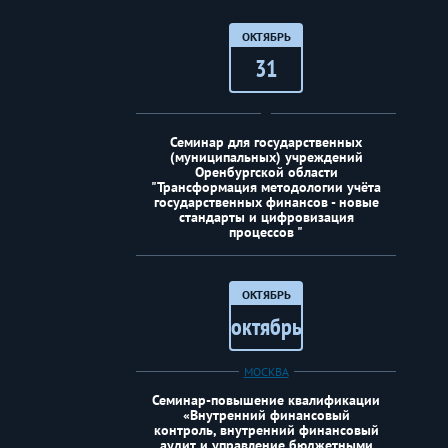
ОКТЯБРЬ
31
Семинар для государственных
(муниципальных) учреждений
Оренбургской области
"Трансформация методологии учёта
государственных финансов - новые
стандарты и цифровизация
процессов "
ОКТЯБРЬ
октябрь
МОСКВА
Семинар-повышение квалификации
«Внутренний финансовый
контроль, внутренний финансовый
аудит и управление бюджетными