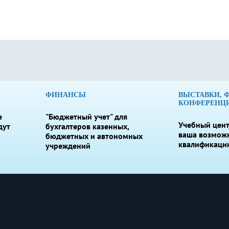
ФИНАНСЫ
ВЫСТАВКИ, 
КОНФЕРЕНЦ
е
"Бюджетный учет" для
Учебный цент
дут
бухгалтеров казенных,
ваша возмож
бюджетных и автономных
квалификаци
учреждений