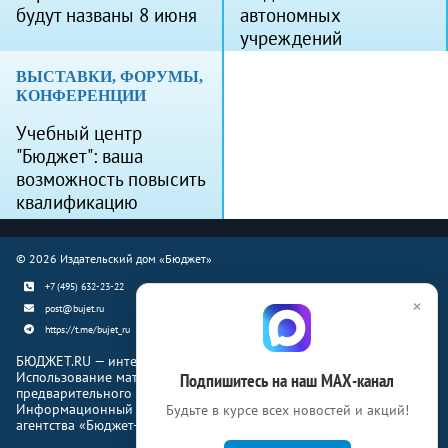
будут названы 8 июня
автономных
учреждений
ВЫСТАВКИ, ФОРУМЫ,
КОНФЕРЕНЦИИ
Учебный центр
"Бюджет": ваша
возможность повысить
квалификацию
© 2026 Издательский дом «Бюджет»
+7 (495) 632-23-22
×
post@bujet.ru
https://t.me/bujet_ru
БЮДЖЕТ.RU — интернет-издание о финансовой жизни страны.
Использование материалов Бюджет.ru разрешено только с
Подпишитесь на наш МАХ-канал
предварительного письменного согласия правообладателей.
Информационный продукт «Журнал Бюджет» информационного
Будьте в курсе всех новостей и акций!
агентства «Бюджет-Медиа»