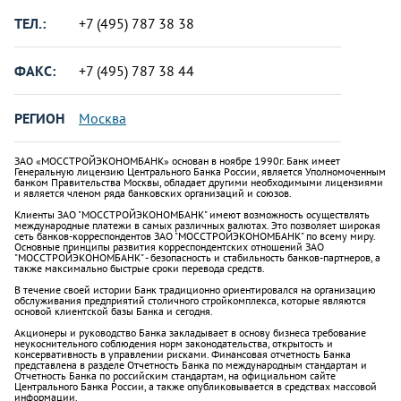
ТЕЛ.:
+7 (495) 787 38 38
ФАКС:
+7 (495) 787 38 44
РЕГИОН
Москва
ЗАО «МОССТРОЙЭКОНОМБАНК» основан в ноябре 1990г. Банк имеет
Генеральную лицензию Центрального Банка России, является Уполномоченным
банком Правительства Москвы, обладает другими необходимыми лицензиями
и является членом ряда банковских организаций и союзов.
Клиенты ЗАО "МОССТРОЙЭКОНОМБАНК" имеют возможность осуществлять
международные платежи в самых различных валютах. Это позволяет широкая
сеть банков-корреспондентов ЗАО "МОССТРОЙЭКОНОМБАНК" по всему миру.
Основные принципы развития корреспондентских отношений ЗАО
"МОССТРОЙЭКОНОМБАНК" - безопасность и стабильность банков-партнеров, а
также максимально быстрые сроки перевода средств.
В течение своей истории Банк традиционно ориентировался на организацию
обслуживания предприятий столичного стройкомплекса, которые являются
основой клиентской базы Банка и сегодня.
Акционеры и руководство Банка закладывает в основу бизнеса требование
неукоснительного соблюдения норм законодательства, открытость и
консервативность в управлении рисками. Финансовая отчетность Банка
представлена в разделе Отчетность Банка по международным стандартам и
Отчетность Банка по российским стандартам, на официальном сайте
Центрального Банка России, а также опубликовывается в средствах массовой
информации.