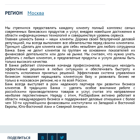
РЕГИОН
Москва
Мы стремимся предоставлять каждому клиенту полный комплекс самых
современных банковских продуктов и услуг, внедряя новейшие достижения в
области информационных технологий и совершенствуя уровень сервиса.
Главная ценность Банка — наши клиенты. Дорожа своей безупречной деловой
репутацией, мы всегда выполняем все обязательства перед своими клиентами.
Принцип «Делать для клиента как для себя» незыблем для любого сотрудника
Банка. Банк не делит клиентов по группам на основании показателей их
финансовой деятельности или доли на рынке. Мы считаем, что нужно уметь
работать с любым клиентом, а предлагаемые продукты и услуги должны быть
только высокого качества.
В Банке работает сплоченная команда профессионалов, умеющих находить
эффективные решения в любых ситуациях и обеспечивать быстроту и
точность исполнения принятых решений. Эффективная система управления
бизнесом позволяет наращивать клиентскую базу и развивать бизнес не
только в московском регионе, но и по всей России.
Банк всегда выступает в роли надежного партнера при развитии бизнеса
клиентов. В традициях Банка — уделять особое внимание работе с
российскими производителями товаров и услуг, считая это направление
наиболее перспективным. Наряду с этим, РосЕвроБанк активно работает в
области международного бизнеса и поддерживает деловые отношения с более
чем 30-ти крупнейшими финансовыми институтами из Западной и Восточной
Европы, Юго-Восточной Азии и Северной Америки.
ПОДЕЛИТЬСЯ