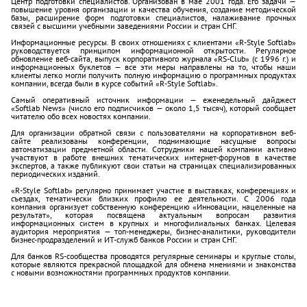
Центр подготовки специалистов. Организован в мае 2001 года. Его задачи —
повышение уровня организации и качества обучения, создание методической
базы, расширение форм подготовки специалистов, налаживание прочных
связей с высшими учебными заведениями России и стран СНГ.
Информационные ресурсы. В своих отношениях с клиентами «R-Style Softlab»
руководствуется принципом информационной открытости. Регулярное
обновление веб-сайта, выпуск корпоративного журнала «RS-Club» (с 1996 г.) и
информационных буклетов — все эти меры направлены на то, чтобы наши
клиенты легко могли получить полную информацию о программных продуктах
компании, всегда были в курсе событий «R-Style Softlab».
Самый оперативный источник информации — еженедельный дайджест
«Softlab News» (число его подписчиков — около 1,5 тысяч), который сообщает
читателю обо всех новостях компании.
Для организации обратной связи с пользователями на корпоративном веб-
сайте реализованы конференции, поднимающие насущные вопросы
автоматизации предметной области. Сотрудники нашей компании активно
участвуют в работе внешних тематических интернет-форумов в качестве
экспертов, а также публикуют свои статьи на страницах специализированных
периодических изданий.
«R-Style Softlab» регулярно принимает участие в выставках, конференциях и
съездах, тематически близких профилю ее деятельности. С 2006 года
компания организует собственную конференцию «Инновации, нацеленные на
результат», которая посвящена актуальным вопросам развития
информационных систем в крупных и многофилиальных банках. Целевая
аудитория мероприятия — топ-менеджеры, бизнес-аналитики, руководители
бизнес-продразделений и ИТ-служб банков России и стран СНГ.
Для банков RS-сообщества проводятся регулярные семинары и круглые столы,
которые являются прекрасной площадкой для обмена мнениями и знакомства
с новыми возможностями программных продуктов компании.