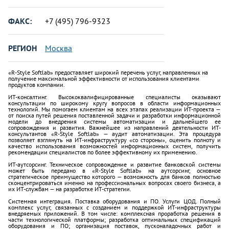
ФАКС:
+7 (495) 796-9323
РЕГИОН
Москва
«R-Style Softlab» предоставляет широкий перечень услуг, направленных на
получение максимальной эффективности от использования клиентами
продуктов компании.
ИТ-консалтинг. Высококвалифицированные специалисты оказывают
консультации по широкому кругу вопросов в области информационных
технологий. Мы помогаем клиентам на всех этапах реализации ИТ-проекта —
от поиска путей решения поставленной задачи и разработки информационной
модели до внедрения системы автоматизации и дальнейшего ее
сопровождения и развития. Важнейшее из направлений деятельности ИТ-
консультантов «R-Style Softlab» — аудит автоматизации. Эта процедура
позволяет взглянуть на ИТ-инфраструктуру «со стороны», оценить полноту и
качество использования возможностей информационных систем, получить
рекомендации специалистов по более эффективному их применению.
ИТ-аутсорсинг. Техническое сопровождение и развитие банковской системы
может быть передано в «R-Style Softlab» на аутсорсинг, основное
стратегическое преимущество которого — возможность для банков полностью
сконцентрироваться именно на профессиональных вопросах своего бизнеса, а
их ИТ-службам — на разработке ИТ-стратегии.
Системная интеграция. Поставка оборудования и ПО. Услуги ЦОД. Полный
комплекс услуг, связанных с созданием и поддержкой ИТ-инфраструктуры
внедряемых приложений. В том числе: комплексная проработка решения в
части технологической платформы; разработка оптимальных спецификаций
оборудования и ПО; организация поставок, пусконаладочных работ и