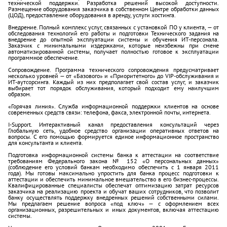
технической поддержки. Разработка решений высокой доступности.
Размещение оборудования заказчика в собственном Центре обработки данных
(ЦОД), предоставление оборудования в аренду, услуги хостинга.
Внедрение. Полный комплекс услуг, связанных с установкой ПО у клиента, — от
обследования технологий его работы и подготовки Технического задания на
внедрение до опытной эксплуатации системы и обучения ИТ-персонала.
Заказчик с минимальными издержками, которые неизбежны при смене
автоматизированной системы, получает полностью готовое к эксплуатации
программное обеспечение.
Сопровождение. Программа технического сопровождения предусматривает
несколько уровней — от «Базового» и «Приоритетного» до VIP-обслуживания и
ИТ-аутсорсинга. Каждый из них предполагает свой состав услуг, и заказчик
выбирает тот порядок обслуживания, который подходит ему наилучшим
образом.
«Горячая линия». Служба информационной поддержки клиентов на основе
современных средств связи: телефона, факса, электронной почты, интернета.
I-Support. Интерактивный канал предоставления консультаций через
Глобальную сеть, удобное средство организации оперативных ответов на
вопросы. С его помощью формируется единое информационное пространство
для консультанта и клиента.
Подготовка информационной системы банка к аттестации на соответствие
требованиям Федерального закона № 152 «О персональных данных»
(соблюдение его условий банкам необходимо обеспечить с 1 января 2011
года). Мы готовы максимально упростить для банка процесс подготовки к
аттестации и обеспечить минимальное вмешательство в его бизнес-процессы.
Квалифицированные специалисты обеспечат оптимизацию затрат ресурсов
заказчика на реализацию проекта и обучат ваших сотрудников, что позволит
банку осуществлять поддержку внедренных решений собственными силами.
Мы предлагаем решение вопроса «под ключ» — с оформлением всех
организационных, разрешительных и иных документов, включая аттестацию
системы.