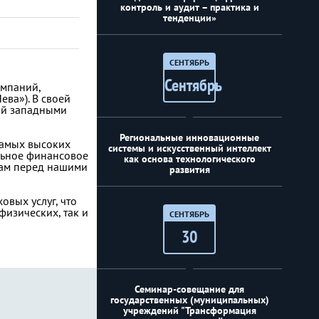
контроль и аудит – практика и
тенденции»
СЕНТЯБРЬ
Сентябрь
омпаний,
ва»). В своей
ный западными
Региональные инновационные
 самых высоких
системы и искусственный интеллект
льное финансовое
как основа технологического
вам перед нашими
развития
овых услуг, что
изических, так и
СЕНТЯБРЬ
30
Семинар-совещание для
государственных (муниципальных)
учреждений "Трансформация