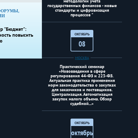
методологии учёта
государственных финансов - новые
стандарты и цифровизация
ФОРУМЫ,
процессов "
ИИ
р "Бюджет":
ность повысить
ОКТЯБРЬ
ю
08
МОСКВА
Практический семинар
«Нововведения в сфере
регулирования 44-ФЗ и 223-ФЗ.
Актуальная практика применения
норм законодательства о закупках
для заказчиков и поставщиков.
Централизация. Автоматизация
закупок малого объема. Обзор
судебной...»
ОКТЯБРЬ
октябрь