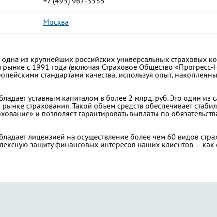
+7 (495) 967-3535
Москва
— одна из крупнейших российских универсальных страховых к
рынке с 1991 года (включая Страховое Общество «Прогресс-Не
ропейскими стандартами качества, используя опыт, накоплен
бладает уставным капиталом в более 2 млрд. руб. Это один из
 рынке страхования. Такой объем средств обеспечивает стаби
хование» и позволяет гарантировать выплаты по обязательст
бладает лицензией на осуществление более чем 60 видов страх
лексную защиту финансовых интересов наших клиентов — как ф