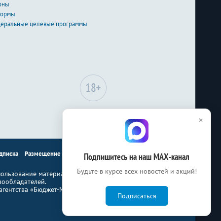
оны
формы
еральные целевые программы
Сайт может содержать
×
материалы, не
предназначенные для лиц
младше 18-ти лет.
дписка
Размещение рекламы
Контакты
Подпишитесь на наш МАХ-канал
Будьте в курсе всех новостей и акций!
ользование материалов Бюджет.ru
вообладателей.
гентства «Бюджет-Медиа»
Подписаться