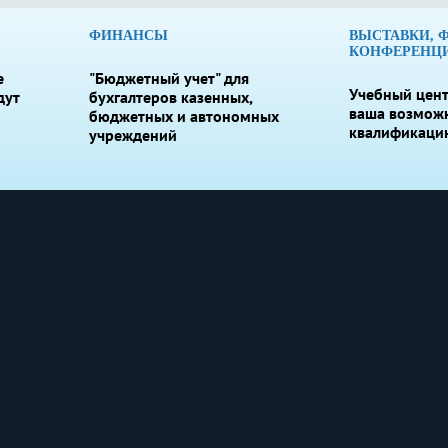
ФИНАНСЫ
ВЫСТАВКИ, 
КОНФЕРЕНЦ
е
"Бюджетный учет" для
Учебный цент
дут
бухгалтеров казенных,
ваша возмож
бюджетных и автономных
квалификаци
учреждений