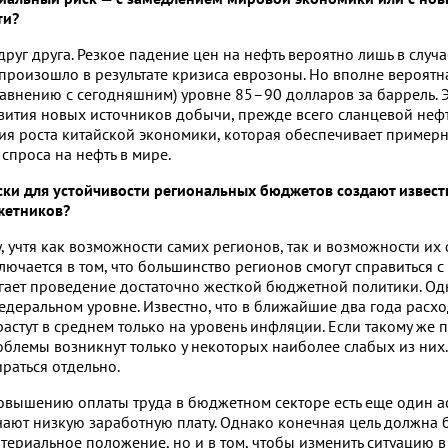
ти?
руг друга. Резкое падение цен на нефть вероятно лишь в случ
произошло в результате кризиса еврозоны. Но вполне вероятн
равнению с сегодняшним) уровне
85–90
долларов за баррель. 
звития новых источников добычи, прежде всего сланцевой нефт
я роста китайской экономики, которая обеспечивает пример
спроса на нефть в мире.
ски для устойчивости региональных бюджетов создают извес
жетников?
 учтя как возможности самих регионов, так и возможности их
ючается в том, что большинство регионов смогут справиться с
агает проведение достаточно жесткой бюджетной политики. Од
федеральном уровне. Известно, что в ближайшие два года расх
стут в среднем только на уровень инфляции. Если такому же 
облемы возникнут только у некоторых наиболее слабых из них. 
раться отдельно.
повышению оплаты труда в бюджетном секторе есть еще один ас
чают низкую заработную плату. Однако конечная цель должна 
атериальное положение, но и в том, чтобы изменить ситуацию 