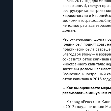
— Весь 2012 год для миров
в еврозоне. И, следует при
реструктуризация греческог
Еврокомиссии и Европейск
экономии госрасходов. Сит
не только распада еврозон
долгам.
Реструктуризация долга по
Греции был поднят сразу на
практически была разрешен
Благодаря этому — я возвр
сократится отток капитала 
иностранного капитала: не
Также мы делаем шаг навс
Возможно, иностранный кап
отток капитала в 2013 году
— Как вы оцениваете меры
реализовать в минувшем го
— К слову, «Ренессанс Кап
в 2012 году, а не только 