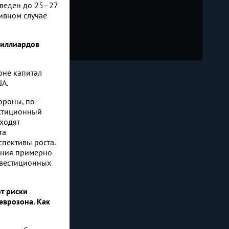
оведен до
25–27
тивном случае
 миллиардов
оне капитал
ША.
ороны, по-
естиционный
аходят
та
спективы роста.
дания примерно
инвестиционных
т риски
еврозона. Как