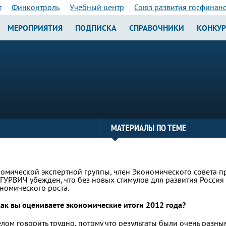
т
Финконтроль
Учебный центр
Союз развития госфинан
МЕРОПРИЯТИЯ
ПОДПИСКА
СПРАВОЧНИКИ
КОНКУ
МАТЕРИАЛЫ ПО ТЕМЕ
омической экспертной группы, член Экономического совета п
ГУРВИЧ убежден, что без новых стимулов для развития Россия
номического роста.
как вы оцениваете экономические итоги 2012 года?
елом говорить трудно, потому что результаты были очень разн