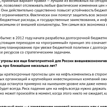
д, принятый вариант правил — лучший из возможных на сегодн
е, позволяют отслеживать любые фактические изменения цен 
. Они действительно существенно повысят устойчивость бюдже
е ограничивается. Фактически они помогут защитить всю эконо
 бюджетные расходы, и государственные заимствования, и ин
висимыми от внешней конъюнктуры. Тем самым вся экономика 
бытие: в 2012 году начата разработка долгосрочной бюджетн
редстоящим переходом на «программный» принцип это означает
ному планированию при увязке бюджетной политики с долгос
ке ресурсов со стратегическими задачами.
 угрозы все еще благоприятной для России внешнеэкономиче
ть про ближайшие несколько лет?
цы краткосрочные прогнозы цен на нефть изменились в сторон
ых организаций и крупнейших инвестиционных компаний ожи
года останутся примерно на нынешнем уровне или даже немног
 будет всегда. Риск падения цен на нефть всегда нужно держать 
но может произойти в момент, когда этого никто не ожидает, к
нциальный риск — с замедлением мировой экономики или с но