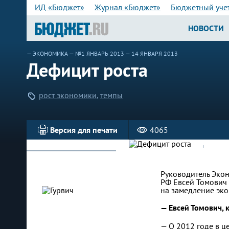
ИД «Бюджет»
Журнал «Бюджет»
Бюджетный уче
НОВОСТИ
—
ЭКОНОМИКА
—
№1 ЯНВАРЬ 2013
— 14 ЯНВАРЯ 2013
Дефицит роста
рост экономики
,
темпы
Версия для печати
4065
Руководитель Экон
РФ Евсей Томович 
на замедление эко
— Евсей Томович, 
— О 2012 годе в ц