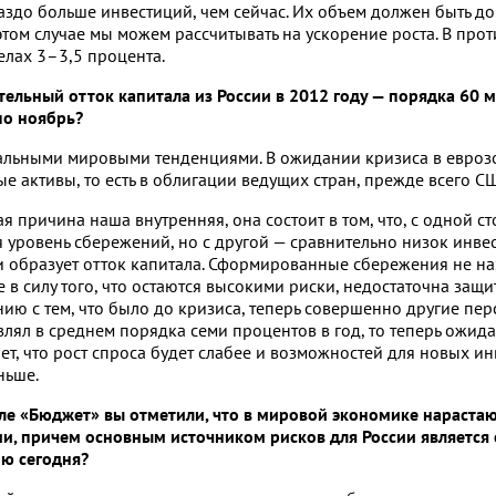
аздо больше инвестиций, чем сейчас. Их объем должен быть д
этом случае мы можем рассчитывать на ускорение роста. В про
делах
3–3,5 процента.
ительный отток капитала из России в 2012 году — порядка 60
по ноябрь?
бальными мировыми тенденциями. В ожидании кризиса в евроз
е активы, то есть в облигации ведущих стран, прежде всего С
я причина наша внутренняя, она состоит в том, что, с одной ст
 уровень сбережений, но с другой — сравнительно низок инв
и образует отток капитала. Сформированные сбережения не н
 в силу того, что остаются высокими риски, недостаточна защи
ию с тем, что было до кризиса, теперь совершенно другие пер
авлял в среднем порядка семи процентов в год, то теперь ожи
ает, что рост спроса будет слабее и возможностей для новых 
ньше.
але «Бюджет» вы отметили, что в мировой экономике нарастаю
и, причем основным источником рисков для России является 
ию сегодня?