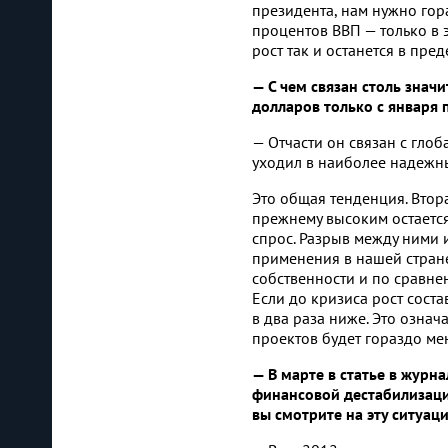
президента, нам нужно гор
процентов ВВП — только в 
рост так и останется в пре
— С чем связан столь знач
долларов только с января 
— Отчасти он связан с гло
уходил в наиболее надежны
Это общая тенденция. Втора
прежнему высоким остается
спрос. Разрыв между ними 
применения в нашей стране
собственности и по сравнен
Если до кризиса рост сост
в два раза ниже. Это означ
проектов будет гораздо ме
— В марте в статье в журн
финансовой дестабилизаци
вы смотрите на эту ситуац