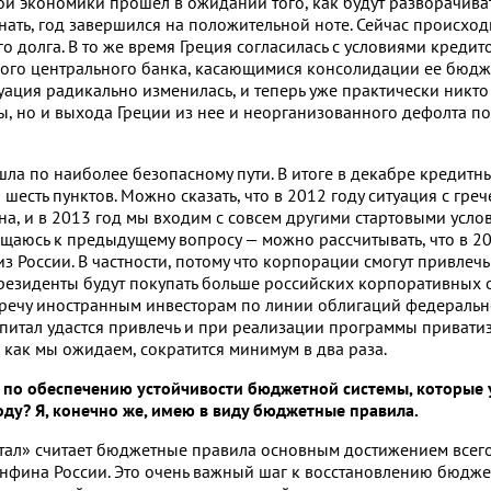
ой экономики прошел в ожидании того, как будут разворачива
знать, год завершился на положительной ноте. Сейчас происход
о долга. В то же время Греция согласилась с условиями креди
ого центрального банка, касающимися консолидации ее бюдж
уация радикально изменилась, и теперь уже практически никто
ы, но и выхода Греции из нее и неорганизованного дефолта п
шла по наиболее безопасному пути. В итоге в декабре кредитн
 шесть пунктов. Можно сказать, что в 2012 году ситуация с гре
а, и в 2013 год мы входим с совсем другими стартовыми усло
ащаюсь к предыдущему вопросу — можно рассчитывать, что в 20
из России. В частности, потому что корпорации смогут привлеч
резиденты будут покупать больше российских корпоративных 
тречу иностранным инвесторам по линии облигаций федеральн
итал удастся привлечь и при реализации программы приватиза
, как мы ожидаем, сократится минимум в два раза.
 по обеспечению устойчивости бюджетной системы, которые 
ду? Я, конечно же, имею в виду бюджетные правила.
итал» считает бюджетные правила основным достижением всего
Минфина России. Это очень важный шаг к восстановлению бюдж