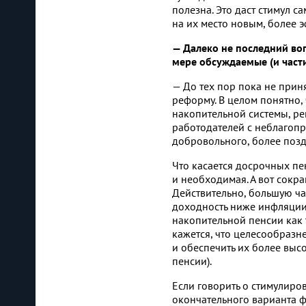
полезна. Это даст стимул 
на их место новым, более
— Далеко не последний во
мере обсуждаемые (и част
— До тех пор пока не прин
реформу. В целом понятно,
накопительной системы, р
работодателей с неблагоп
добровольного, более позд
Что касается досрочных пе
и необходимая. А вот сокр
Действительно, большую час
доходность ниже инфляции. 
накопительной пенсии как т
кажется, что целесообраз
и обеспечить их более выс
пенсии).
Если говорить о стимулиро
окончательного варианта ф