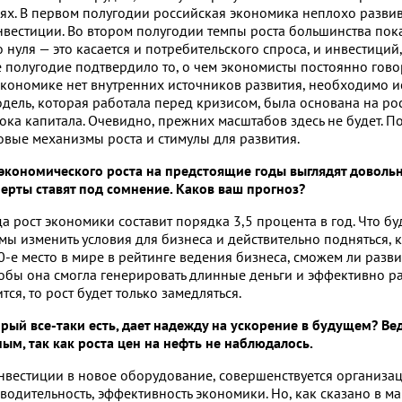
ях. В первом полугодии российская экономика неплохо развив
нвестиции. Во втором полугодии темпы роста большинства пок
 нуля — это касается и потребительского спроса, и инвестиций,
 полугодие подтвердило то, о чем экономисты постоянно гов
экономике нет внутренних источников развития, необходимо и
модель, которая работала перед кризисом, была основана на ро
ока капитала. Очевидно, прежних масштабов здесь не будет. П
овые механизмы роста и стимулы для развития.
кономического роста на предстоящие годы выглядят доволь
ерты ставят под сомнение. Каков ваш прогноз?
 рост экономики составит порядка 3,5 процента в год. Что бу
 мы изменить условия для бизнеса и действительно подняться, к
0-е
место в мире в рейтинге ведения бизнеса, сможем ли разви
тобы она смогла генерировать длинные деньги и эффективно р
тся, то рост будет только замедляться.
орый все-таки есть, дает надежду на ускорение в будущем? Вед
ым, так как роста цен на нефть не наблюдалось.
нвестиции в новое оборудование, совершенствуется организа
водительность, эффективность экономики. Но, как сказано в м