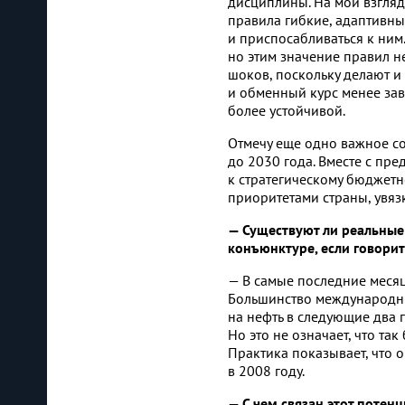
дисциплины. На мой взгля
правила гибкие, адаптивны
и приспосабливаться к ним
но этим значение правил н
шоков, поскольку делают и
и обменный курс менее за
более устойчивой.
Отмечу еще одно важное со
до 2030 года. Вместе с п
к стратегическому бюджет
приоритетами страны, увяз
— Существуют ли реальные
конъюнктуре, если говори
— В самые последние меся
Большинство международн
на нефть в следующие два 
Но это не означает, что так
Практика показывает, что о
в 2008 году.
— С чем связан этот поте