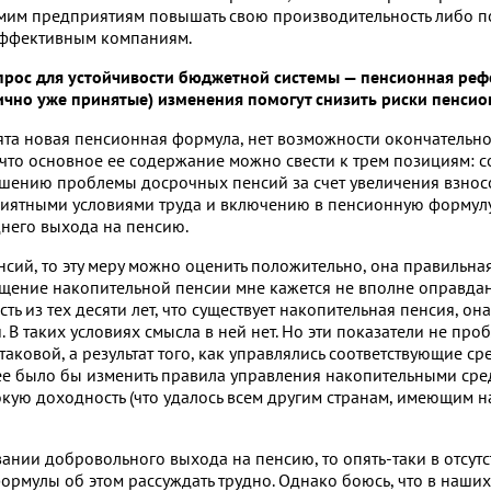
самим предприятиям повышать свою производительность либо п
 эффективным компаниям.
прос для устойчивости бюджетной системы — пенсионная реф
ично уже принятые) изменения помогут снизить риски пенси
ята новая пенсионная формула, нет возможности окончательно
 что основное ее содержание можно свести к трем позициям:
ешению проблемы досрочных пенсий за счет увеличения взнос
риятными условиями труда и включению в пенсионную формулу
него выхода на пенсию.
нсий, то эту меру можно оценить положительно, она правильна
ащение накопительной пенсии мне кажется не вполне оправда
ть из тех десяти лет, что существует накопительная пенсия, он
В таких условиях смысла в ней нет. Но эти показатели не про
аковой, а результат того, как управлялись соответствующие ср
нее было бы изменить правила управления накопительными сре
окую доходность (что удалось всем другим странам, имеющим 
вании добровольного выхода на пенсию, то опять-таки в отсутс
ормулы об этом рассуждать трудно. Однако боюсь, что в наших