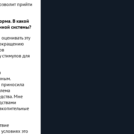
озволит прийти
орма. В какой
онной системы?
 оценивать эту
 сокращению
ов
 стимулов для
я
нным.
а приносила
блема
едства. Мне
дствами
накопительные
твие
 условиях это