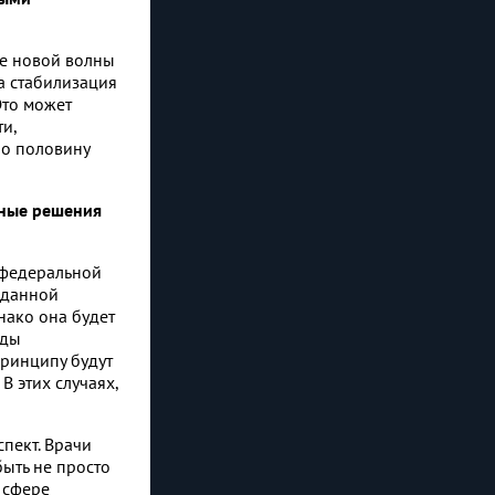
ае новой волны
а стабилизация
Это может
и,
но половину
тные решения
 федеральной
 данной
нако она будет
оды
принципу будут
В этих случаях,
пект. Врачи
быть не просто
в сфере