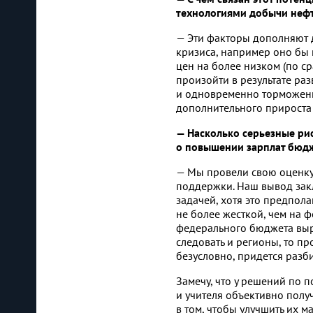
технологиями добычи неф
— Эти факторы дополняют д
кризиса, например оно бы 
цен на более низком (по с
произойти в результате ра
и одновременно торможени
дополнительного прироста 
— Насколько серьезные ри
о повышении зарплат бюд
— Мы провели свою оценку,
поддержки. Наш вывод закл
задачей, хотя это предпол
не более жесткой, чем на 
федерального бюджета выра
следовать и регионы, то пр
безусловно, придется разби
Замечу, что у решений по 
и учителя объективно полу
в том, чтобы улучшить их м