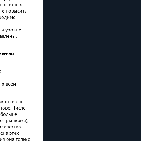
способных
те повысить
бходимо
на уровне
авлены,
ают ли
о
по всем
ожно очень
кторе. Число
 больше
ся рынками),
оличество
ена этих
ия она только