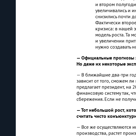
и втором полугоди
увеличивались и и
снизились почти до
Фактически второе
кризиса: в нашей 
модель роста. Та 
и увеличении прит
нужно создавать н
— Официальные прогнозы э
Но даже их некоторые эксп
— В ближайшие два-три года
зависит от того, сможем ли
предлагает президент, на
2
финансовую систему так, ч
сбережения. Если не получи
— Тот небольшой рост, кот
считать чисто конъюнктурн
— Все же осуществляются и
производства, растет произ