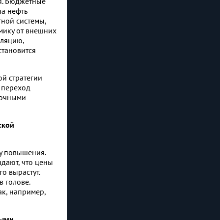
я. Бюджетные
на нефть
тной системы,
мику от внешних
фляцию,
становится
ой стратегии
 переход
рочными
ской
у повышения.
дают, что цены
о вырастут.
в голове.
ак, например,
выми