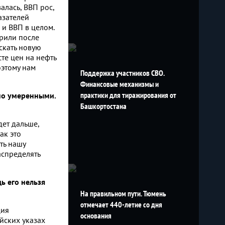
алась, ВВП рос,
азателей
 и ВВП в целом.
орили после
скать новую
сте цен на нефть
оэтому нам
Поддержка участников СВО.
Финансовые механизмы и
практики для тиражирования от
но умеренными.
Башкортостана
дет дальше,
ак это
ть нашу
аспределять
ь его нельзя
На правильном пути. Тюмень
отмечает 440-летие со дня
ция
основания
айских указах