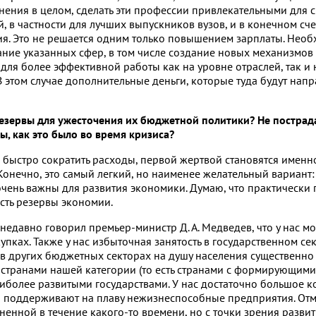
нения в целом, сделать эти профессии привлекательными для 
 в частности для лучших выпускников вузов, и в конечном сче
ия. Это не решается одним только повышением зарплаты. Нео
ие указанных сфер, в том числе создание новых механизмов
для более эффективной работы как на уровне отраслей, так и 
 этом случае дополнительные деньги, которые туда будут напр
резервы для ужесточения их бюджетной политики? Не пострад
, как это было во время кризиса?
 быстро сократить расходы, первой жертвой становятся именн
онечно, это самый легкий, но наименее желательный вариант:
ень важны для развития экономики. Думаю, что практически 
сть резервы экономии.
недавно говорил премьер-министр Д. А. Медведев, что у нас м
упках. Также у нас избыточная занятость в государственном се
 в других бюджетных секторах на душу населения существенно
 странами нашей категории (то есть странами с формирующими
иболее развитыми государствами. У нас достаточно большое к
о поддерживают на плаву нежизнеспособные предприятия. Отм
ненной в течение какого-то времени, но с точки зрения развит