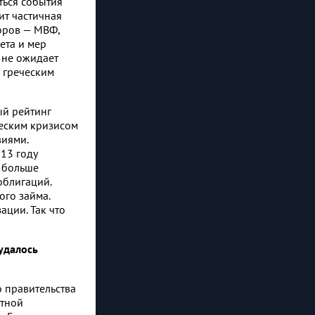
ться события
ит частичная
торов — МВФ,
ета и мер
 не ожидает
о греческим
ый рейтинг
ческим кризисом
виями.
13 году
ь больше
облигаций.
ого займа.
ции. Так что
удалось
 правительства
етной