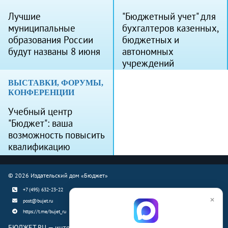
Лучшие
"Бюджетный учет" для
муниципальные
бухгалтеров казенных,
образования России
бюджетных и
будут названы 8 июня
автономных
учреждений
ВЫСТАВКИ, ФОРУМЫ,
КОНФЕРЕНЦИИ
Учебный центр
"Бюджет": ваша
возможность повысить
квалификацию
© 2026 Издательский дом «Бюджет»
+7 (495) 632-23-22
×
post@bujet.ru
https://t.me/bujet_ru
БЮДЖЕТ.RU — интернет-издание о финансовой жизни страны.