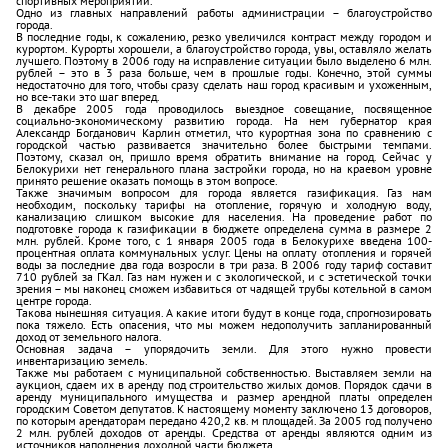
спортивных мероприятий.
Одно из главных направлений работы администрации – благоустройство
города.
В последние годы, к сожалению, резко увеличился контраст между городом и
курортом. Курорты хорошели, а благоустройство города, увы, оставляло желать
лучшего. Поэтому в 2006 году на исправление ситуации было выделено 6 млн.
рублей – это в 3 раза больше, чем в прошлые годы. Конечно, этой суммы
недостаточно для того, чтобы сразу сделать наш город красивым и ухоженным,
но все-таки это шаг вперед.
В декабре 2005 года проводилось выездное совещание, посвященное
социально-экономическому развитию города. На нем губернатор края
Александр Богданович Карлин отметил, что курортная зона по сравнению с
городской частью развивается значительно более быстрыми темпами.
Поэтому, сказал он, пришло время обратить внимание на город. Сейчас у
Белокурихи нет генерального плана застройки города, но на краевом уровне
принято решение оказать помощь в этом вопросе.
Также значимым вопросом для города является газификация. Газ нам
необходим, поскольку тарифы на отопление, горячую и холодную воду,
канализацию слишком высокие для населения. На проведение работ по
подготовке города к газификации в бюджете определена сумма в размере 2
млн. рублей. Кроме того, с 1 января 2005 года в Белокурихе введена 100-
процентная оплата коммунальных услуг. Цены на оплату отопления и горячей
воды за последние два года возросли в три раза. В 2006 году тариф составит
710 рублей за ГКал. Газ нам нужен и с экологической, и с эстетической точки
зрения – мы наконец сможем избавиться от чадящей трубы котельной в самом
центре города.
Такова нынешняя ситуация. А какие итоги будут в конце года, спрогнозировать
пока тяжело. Есть опасения, что мы можем недополучить запланированный
доход от земельного налога.
Основная задача – упорядочить земли. Для этого нужно провести
инвентаризацию земель.
Также мы работаем с муниципальной собственностью. Выставляем земли на
аукцион, сдаем их в аренду под строительство жилых домов. Порядок сдачи в
аренду муниципального имущества и размер арендной платы определен
городским Советом депутатов. К настоящему моменту заключено 13 договоров,
по которым арендаторам передано 420,2 кв. м площадей. За 2005 год получено
2 млн. рублей доходов от аренды. Средства от аренды являются одним из
источников наполнения доходной части бюджета.