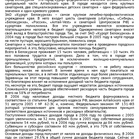
центральной части Алтайского края. В городе находится семь крупных
санаториев, два специализированных детских санатория – один федерального
значения и один краевого уровня.
ЗАО «Курорт Белокуриха» – самое крупное лечебно-профилактическое
учреждение края. В него входит шесть санаториев («Катунь», «Сибирь»,
«Белокуриха», «Россия», «Алтай-Vest» и санаторий Центросоюза РФ) и
курортная поликлиника. Все эти учреждения являются основными
плательщиками налогов в бюджет города. Одновременно санатории вносят
свой вклад в благоустройство города. Так, за счет ЗАО «Курорт Белокуриха» в
2004 году в городе был построен большой стадион. В 2005 году в черте города
на месте пустыря, заросшего бурьяном, появились озера.
Санатории и частные предприниматели помогают нам в проведении городских
мероприятий. А это, безусловно, неоценимая помощь бюджету.
Всего в Белокурихе проживает 15 тысяч человек, работающих – 10 тысяч. Из
них половина трудится в санаториях. Дело в том, что в городе нет
промышленных предприятий, за исключением жилищно-коммунальных
организаций, услугами которых мы пользуемся.
Бич большинства российских курортов – сезонность – на работу наших
здравниц никак не влияет. В зимнее время к нам едут покататься на
горнолыжных трассах, а в летнее поток отдыхающих еще более увеличивается.
Здравницы на этот период повышают заработную плату своим сотрудникам,
что благотворно влияет на исполнение доходной части бюджета города.
Но, несмотря на это, бюджет города ощущает недостаток доходных источников.
Сложившийся уровень доходов обеспечивает расходную часть бюджета города
всего на 58% от потребности.
В 2006 году налоговые доходы местного бюджета формировались в
соответствии со статьями Бюджетного кодекса РФ, законом Алтайского края от
31 августа 2005 г. № 62-ЗС и, конечно, Федеральным законом № 131-ФЗ
(который устанавливает для органов местного самоуправления принцип
соответствия доходных источников и расходных обязательств).
Поступления собственных доходов города в 2006 году по сравнению с 2005
годом увеличились на 32 млн. рублей. Если в 2005 году собственные доходы
составляли 54 млн. рублей, то в 2006 году сумма возросла до 86 млн. рублей.
Субвенции и субсидии составили 60 млн. рублей, а это 70% от собственных
доходов городского бюджета.
Основные доходы город получает от налога на доходы физических лиц. В 2006
году он составит 29,5% в общей сумме доходов бюджета города. Сейчас от