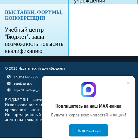
учреждений
ВЫСТАВКИ, ФОРУМЫ,
КОНФЕРЕНЦИИ
Учебный центр
"Бюджет": ваша
возможность повысить
квалификацию
© 2026 Издательский дом «Бюджет»
+7 (495) 632-23-22
×
post@bujet.ru
https://t.me/bujet_ru
БЮДЖЕТ.RU — интернет-издание о финансовой жизни страны.
Использование материалов Бюджет.ru разрешено только с
Подпишитесь на наш МАХ-канал
предварительного письменного согласия правообладателей.
Информационный продукт «Журнал Бюджет» информационного
Будьте в курсе всех новостей и акций!
агентства «Бюджет-Медиа»
Подписаться