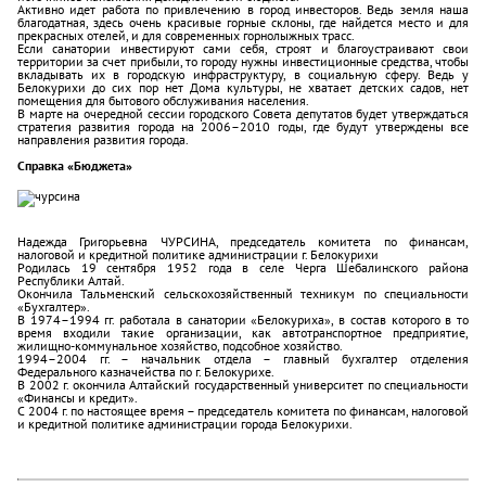
Активно идет работа по привлечению в город инвесторов. Ведь земля наша
благодатная, здесь очень красивые горные склоны, где найдется место и для
прекрасных отелей, и для современных горнолыжных трасс.
Если санатории инвестируют сами себя, строят и благоустраивают свои
территории за счет прибыли, то городу нужны инвестиционные средства, чтобы
вкладывать их в городскую инфраструктуру, в социальную сферу. Ведь у
Белокурихи до сих пор нет Дома культуры, не хватает детских садов, нет
помещения для бытового обслуживания населения.
В марте на очередной сессии городского Совета депутатов будет утверждаться
стратегия развития города на 2006–2010 годы, где будут утверждены все
направления развития города.
Справка «Бюджета»
Надежда Григорьевна ЧУРСИНА, председатель комитета по финансам,
налоговой и кредитной политике администрации г. Белокурихи
Родилась 19 сентября 1952 года в селе Черга Шебалинского района
Республики Алтай.
Окончила Тальменский сельскохозяйственный техникум по специальности
«Бухгалтер».
В 1974–1994 гг. работала в санатории «Белокуриха», в состав которого в то
время входили такие организации, как автотранспортное предприятие,
жилищно-коммунальное хозяйство, подсобное хозяйство.
1994–2004 гг. – начальник отдела – главный бухгалтер отделения
Федерального казначейства по г. Белокурихе.
В 2002 г. окончила Алтайский государственный университет по специальности
«Финансы и кредит».
С 2004 г. по настоящее время – председатель комитета по финансам, налоговой
и кредитной политике администрации города Белокурихи.