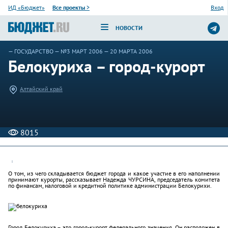
ИД «Бюджет»
Все проекты
>
Вход
НОВОСТИ
—
ГОСУДАРСТВО
—
№3 МАРТ 2006
— 20 МАРТА 2006
Белокуриха – город-курорт
Алтайский край
8015
О том, из чего складывается бюджет города и какое участие в его наполнении
принимают курорты, рассказывает Надежда ЧУРСИНА, председатель комитета
по финансам, налоговой и кредитной политике администрации Белокурихи.
Город Белокуриха – это город-курорт федерального значения. Он расположен в