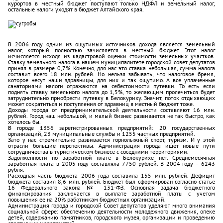
курортов в местный бюджет поступают только НДФЛ и земельный налог,
остальные налоги уходят в бюджет Алтайского края.
В 2006 году одним из ощутимых источников дохода является земельный
налог, который полностью зачисляется в местный бюджет. Этот налог
исчисляется исходя из кадастровой оценки стоимости земельных участков.
Ставку земельного налога в нашем муниципалитете городской совет депутатов
принял в размере 0,7%. Конечно, для нас это ставка небольшая, сумма налога
составит всего 18 млн. рублей. Но нельзя забывать, что налоговое бремя,
которое несут наши здравницы, для них и так ощутимо. А все уплаченные
санаториями налоги отражаются на себестоимости путевки. То есть если
поднять ставку земельного налога до 1,5%, то желающим пролечиться будет
затруднительно приобрести путевку в Белокуриху. Значит, поток отдыхающих
может сократиться и поступления от здравниц в местный бюджет тоже.
Доходы города от предпринимательской деятельности составляют 16 млн.
рублей. Город наш небольшой, и малый бизнес развивается не так быстро, как
хотелось бы.
В городе 1356 зарегистрированных предприятий: 20 государственных
организаций, 23 муниципальные службы и 1255 частных предприятий.
Зато у нас стремительно развивается горнолыжный спорт, туризм. И у этой
отрасли большие перспективы. Администрация города ищет новые пути
сотрудничества в туристическом бизнесе с соседними территориями.
Задолженности по заработной плате в Белокурихе нет. Среднемесячная
заработная плата в 2005 году составляла 7750 рублей. В 2004 году – 6243
рубля.
Расходная часть бюджета 2006 года составила 155 млн. рублей. Дефицит
бюджета составил 8,6 млн. рублей. Бюджет был сформирован согласно статье
16 Федерального закона № 131-ФЗ. Основная задача бюджетного
финансирования заключается в выплате заработной платы с учетом
повышения ее на 20% работникам бюджетных организаций.
Администрация города и городской Совет депутатов уделяют много внимания
социальной сфере: обеспечению деятельности молодежного движения, опеке
детей, содержанию памятников, городского музея, организации и проведению