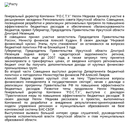
Генеральный директор Компании "Р.О.С.Т.У." Нелли Меднова приняла участие в
расширенном заседании Регионального совета Иркутской области. Совещание,
посвященное разработке и реализации региональных программ по повышению
эффективности бюджетных расходов и обеспечению сбалансированности
бюджетов, провел Губернатор; Председатель Правительства Иркутской области
Дмитрий Мезенцев.
В совещании принял участие заместитель Председателя Правительства
России; Министр финансов Алексей Кудрин. В своем докладе "Мировой
финансовый кризис. Этапы, пути становления" он остановился на вопросах
бюджетной политики РФ на ближайшие 3 года.
Губернатор; Председатель Правительства Иркутской области Дмитрий
Мезенцев поднял вопрос о кредиторской задолженности региона,
образовавшейся еще до 2007 года, а также затронул тему принятия
законопроекта о трансфертных ценах, от введения которого региональный
бюджет смог бы получать дополнительные доходы от крупных финансово-
промышленных групп.
Во второй части Совещания выступил директор Департамента бюджетной
политики и методологии Министерства финансов РФ Алексей Лавров.
Алексей Лавров провел круглый стол на тему "Практические вопросы
финансового менеджмента в государственном секторе", начав с доклада о
реализации программы Правительства РФ по повышению эффективности
бюджетных расходов. Развитие темы продолжила Нелли Меднова;
Генеральный директор Компании "Р.О.С.Т.У.", выступив с докладом
"Практические меры по повышению эффективности бюджетных расходов". В
своем докладе Нелли Меднова рассказала о проектах, выполняемых
Компанией по разработке и внедрению результативно-ориентированной
модели управления регионом и муниципальным образованием на базе
комплексной системы БИС-СБОР.
Выступление вызвало большой интерес среди слушателей; руководителей
органов исполнительной власти Иркутской области и глав муниципальных
образований области.