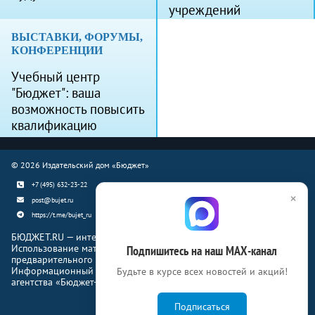
учреждений
ВЫСТАВКИ, ФОРУМЫ,
КОНФЕРЕНЦИИ
Учебный центр
"Бюджет": ваша
возможность повысить
квалификацию
© 2026 Издательский дом «Бюджет»
+7 (495) 632-23-22
×
post@bujet.ru
https://t.me/bujet_ru
БЮДЖЕТ.RU — интернет-издание о финансовой жизни страны.
Использование материалов Бюджет.ru разрешено только с
Подпишитесь на наш МАХ-канал
предварительного письменного согласия правообладателей.
Информационный продукт «Журнал Бюджет» информационного
Будьте в курсе всех новостей и акций!
агентства «Бюджет-Медиа»
Подписаться