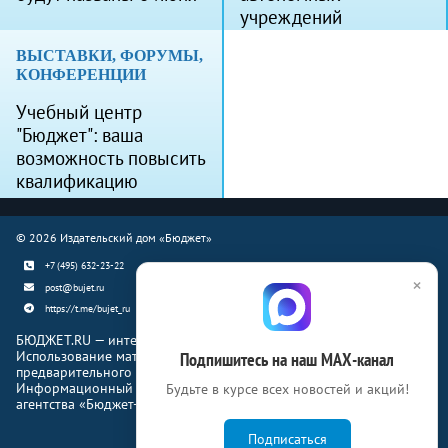
учреждений
ВЫСТАВКИ, ФОРУМЫ,
КОНФЕРЕНЦИИ
Учебный центр
"Бюджет": ваша
возможность повысить
квалификацию
© 2026 Издательский дом «Бюджет»
+7 (495) 632-23-22
×
post@bujet.ru
https://t.me/bujet_ru
БЮДЖЕТ.RU — интернет-издание о финансовой жизни страны.
Использование материалов Бюджет.ru разрешено только с
Подпишитесь на наш МАХ-канал
предварительного письменного согласия правообладателей.
Информационный продукт «Журнал Бюджет» информационного
Будьте в курсе всех новостей и акций!
агентства «Бюджет-Медиа»
Подписаться