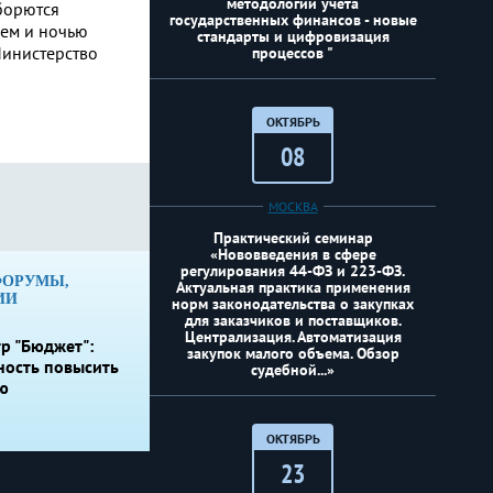
методологии учёта
борются
государственных финансов - новые
нем и ночью
стандарты и цифровизация
Министерство
процессов "
ОКТЯБРЬ
08
МОСКВА
Практический семинар
«Нововведения в сфере
регулирования 44-ФЗ и 223-ФЗ.
ФОРУМЫ,
Актуальная практика применения
ИИ
норм законодательства о закупках
для заказчиков и поставщиков.
Централизация. Автоматизация
р "Бюджет":
закупок малого объема. Обзор
ность повысить
судебной...»
ю
ОКТЯБРЬ
23