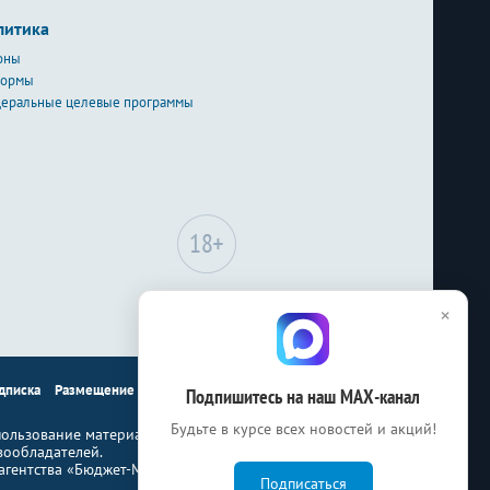
литика
оны
формы
еральные целевые программы
Сайт может содержать
×
материалы, не
предназначенные для лиц
младше 18-ти лет.
дписка
Размещение рекламы
Контакты
Подпишитесь на наш МАХ-канал
Будьте в курсе всех новостей и акций!
ользование материалов Бюджет.ru
вообладателей.
гентства «Бюджет-Медиа»
Подписаться