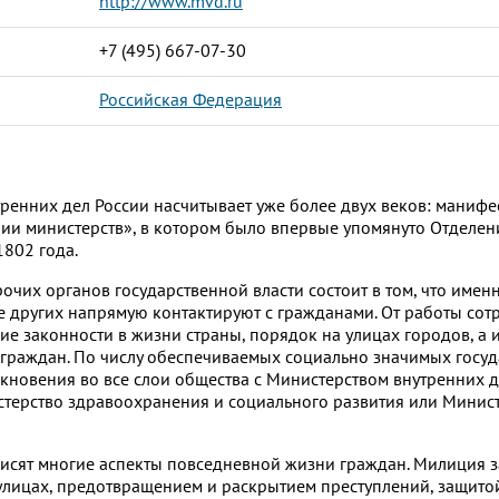
http://www.mvd.ru
+7 (495) 667-07-30
Российская Федерация
ренних дел России насчитывает уже более двух веков: манифе
ии министерств», в котором было впервые упомянуто Отделен
1802 года.
очих органов государственной власти состоит в том, что имен
 других напрямую контактируют с гражданами. От работы сот
е законности в жизни страны, порядок на улицах городов, а 
 граждан. По числу обеспечиваемых социально значимых госу
кновения во все слои общества с Министерством внутренних д
стерство здравоохранения и социального развития или Минис
висят многие аспекты повседневной жизни граждан. Милиция 
улицах, предотвращением и раскрытием преступлений, защито