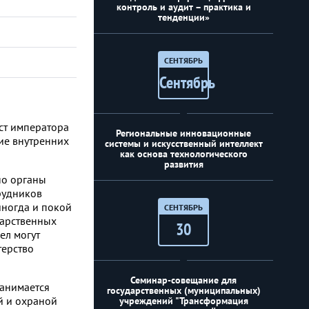
контроль и аудит – практика и
тенденции»
СЕНТЯБРЬ
Сентябрь
ст императора
Региональные инновационные
ие внутренних
системы и искусственный интеллект
как основа технологического
развития
но органы
рудников
иногда и покой
СЕНТЯБРЬ
дарственных
30
ел могут
терство
Семинар-совещание для
занимается
государственных (муниципальных)
й и охраной
учреждений "Трансформация