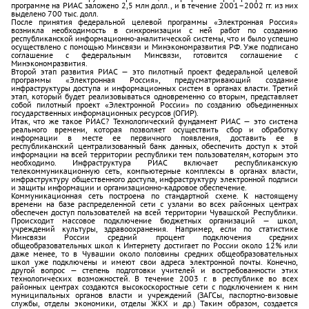
программе на РИАС заложено 2,5 млн долл., и в течение 2001–2002 гг. из них
выделено 700 тыс. долл.
После принятия федеральной целевой программы «Электронная Россия»
возникла необходимость в синхронизации с ней работ по созданию
республиканской информационно-аналитической системы, что и было успешно
осуществлено с помощью Минсвязи и Минэкономразвития РФ. Уже подписано
соглашение с федеральным Минсвязи, готовится соглашение с
Минэкономразвития.
Второй этап развития РИАС — это пилотный проект федеральной целевой
программы «Электронная Россия», предусматривающий создание
инфраструктуры доступа и информационных систем в органах власти. Третий
этап, который будет реализовываться одновременно со вторым, представляет
собой пилотный проект «Электронной России» по созданию объединенных
государственных информационных ресурсов (ОГИР).
Итак, что же такое РИАС? Технологический фундамент РИАС — это система
реального времени, которая позволяет осуществить сбор и обработку
информации в месте ее первичного появления, доставить ее в
республиканский централизованный банк данных, обеспечить доступ к этой
информации на всей территории республики тем пользователям, которым это
необходимо. Инфраструктура РИАС включает республиканскую
телекоммуникационную сеть, компьютерные комплексы в органах власти,
инфраструктуру общественного доступа, инфраструктуру электронной подписи
и защиты информации и организационно-кадровое обеспечение.
Коммуникационная сеть построена по стандартной схеме. К настоящему
времени на базе распределенной сети с узлами во всех районных центрах
обеспечен доступ пользователей на всей территории Чувашской Республики.
Происходит массовое подключение бюджетных организаций — школ,
учреждений культуры, здравоохранения. Например, если по статистике
Минсвязи России средний процент подключения средних
общеобразовательных школ к Интернету достигает по России около 12% или
даже менее, то в Чувашии около половины средних общеобразовательных
школ уже подключены и имеют свои адреса электронной почты. Конечно,
другой вопрос — степень подготовки учителей и востребованности этих
технологических возможностей. В течение 2003 г. в республике во всех
районных центрах создаются высокоскоростные сети с подключением к ним
муниципальных органов власти и учреждений (ЗАГСы, паспортно-визовые
службы, отделы экономики, отделы ЖКХ и др.) Таким образом, создается