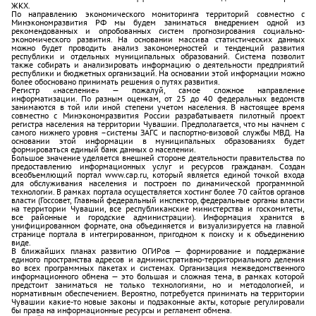
ЖКХ.
По направлению экономического мониторинга территорий совместно с
Минэкономразвития РФ мы будем заниматься внедрением одной из
рекомендованных и опробованных систем прогнозирования социально-
экономического развития. На основании массива статистических данных
можно будет проводить анализ закономерностей и тенденций развития
республики и отдельных муниципальных образований. Система позволит
также собирать и анализировать информацию о деятельности предприятий
республики и бюджетных организаций. На основании этой информации можно
более обосновано принимать решения о путях развития.
Регистр «население» — пожалуй, самое сложное направление
информатизации. По разным оценкам, от 25 до 40 федеральных ведомств
занимаются в той или иной степени учетом населения. В настоящее время
совместно с Минэкономразвития России разрабатываетя пилотный проект
регистра населения на территории Чувашии. Предполагается, что мы начнем с
самого нижнего уровня –системы ЗАГС и паспортно-визовой службы МВД. На
основании этой информации в муниципальных образованиях будет
формироваться единый банк данных о населении.
Большое значение уделяется внешней стороне деятельности правительства по
предоставлению информационных услуг и ресурсов гражданам. Создан
всеобъемлющий портал www.cap.ru, который является единой точкой входа
для обслуживания населения и построен по динамической программной
технологии. В рамках портала осуществляется хостинг более 70 сайтов органов
власти (Госсовет, Главный федеральный инспектор, федеральные органы власти
на территории Чувашии, все республиканские министерства и госкомитеты,
все районные и городские администрации). Информация хранится в
унифицированном формате, она объединяется и визуализируется на главной
странице портала в интегрированном, пригодном к поиску и к объединению
виде.
В ближайших планах развитию ОГИРов — формирование и поддержание
единого пространства адресов и административно-территориального деления
во всех программных пакетах и системах. Организация межведомственного
информационного обмена — это большая и сложная тема, в рамках которой
предстоит заниматься не только технологиями, но и методологией, и
нормативным обеспечением. Вероятно, потребуется принимать на территории
Чувашии какие-то новые законы и подзаконные акты, которые регулировали
бы права на информационные ресурсы и регламент обмена.