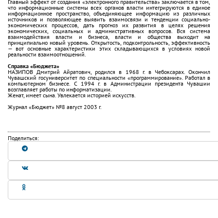
Главный эффект от создания «электронного правительства» заключается в том,
что информационные системы всех органов власти интегрируются в единое
информационное пространство, объединяющее информацию из различных
источников и позволяющее выявить взаимосвязи и тенденции социально-
экономических процессов, дать прогноз их развития в целях решения
экономических, социальных и административных вопросов. Вся система
взаимодействия власти и бизнеса, власти и общества выходит на
принципиально новый уровень. Открытость, подконтрольность, эффективность
— вот основные характеристики этих складывающихся в условиях новой
реальности взаимоотношений.
Справка «Бюджета»
НАЗИПОВ Дмитрий Айратович, родился в 1968 г. в Чебоксарах. Окончил
Чувашский госуниверситет по специальности «программирование». Работал в
компьютерном бизнесе. С 1994 г. в Администрации президента Чувашии
возглавляет работы по информатизации.
Женат, имеет сына. Увлекается историей искусств.
Журнал «Бюджет» №8 август 2003 г.
Поделиться: