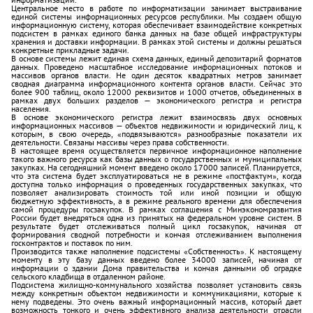
Центральное место в работе по информатизации занимает выстраивание
единой системы информационных ресурсов республики. Мы создаем общую
информационную систему, которая обеспечивает взаимодействие конкретных
подсистем в рамках единого банка данных на базе общей инфраструктуры
хранения и доставки информации. В рамках этой системы и должны решаться
конкретные прикладные задачи.
В основе системы лежит единая схема данных, единый депозитарий форматов
данных. Проведено масштабное исследование информационных потоков и
массивов органов власти. Не один десяток квадратных метров занимает
сводная диаграмма информационного контента органов власти. Сейчас это
более 900 таблиц, около 12000 реквизитов и 1000 отчетов, объединенных в
рамках двух больших разделов — экономического регистра и регистра
населения.
В основе экономического регистра лежит взаимосвязь двух основных
информационных массивов — объектов недвижимости и юридический лиц, к
которым, в свою очередь, «подвязываются» разнообразные показатели их
деятельности. Связаны массивы через права собственности.
В настоящее время осуществляется первичное информационное наполнение
такого важного ресурса как базы данных о государственных и муниципальных
закупках. На сегодняшний момент введено около 17000 записей. Планируется,
что эта система будет эксплуатироваться не в режиме «постфактум», когда
доступна только информация о проведенных государственных закупках, что
позволяет анализировать стоимость той или иной позиции и общую
бюджетную эффективность, а в режиме реального времени для обеспечения
самой процедуры госзакупок. В рамках соглашения с Минэкономразвития
России будет внедряться одна из принятых на федеральном уровне систем. В
результате будет отслеживаться полный цикл госзакупок, начиная от
формирования сводной потребности и кончая отслеживанием выполнения
госконтрактов и поставок по ним.
Производится также наполнение подсистемы «Собственность». К настоящему
моменту в эту базу данных введено более 34000 записей, начиная от
информации о здании Дома правительства и кончая данными об оградке
сельского кладбища в отдаленном районе.
Подсистема жилищно-коммунального хозяйства позволяет установить связь
между конкретным объектом недвижимости и коммуникациями, которые к
нему подведены. Это очень важный информационный массив, который дает
возможность тонкого и очень эффективного анализа деятельности отрасли