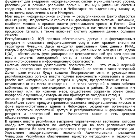
фундамент для внедрения информационных систем муниципального уровня,
работающих в режиме реального времени. Эти муниципальные системы
соединены с центральным узлом в Чебоксарах по выделенному каналу и,
естественно, подключены к сети Интернет.
Мозг нашей информационной системы — республиканский Центр обработки
данных (ЦОД). Это достаточно серьезная информационная система — возможно,
наиболее мощная в органах власти регионального уровня в России. Она
насчитывает около 16 серверов разного уровня, в том числе и на новейшем
процессоре Itanium, а также включает систему хранения данных большой
емкости.
Республиканский ЦОД призван обеспечивать доступ к информационным
ресурсам и оказывать информационные услуги всем органам власти на
территории Чувашии. Здесь находится центральный банк данных РИАС,
который формируется из информации муниципальных банков данных. Задача
ЦОД — обеспечивать функционирование централизованной для всех органов
власти системы электронной почты, а также обеспечивать функции
администрирования и информационную безопасность.
Система обеспечения деятельности правительства — это самый верхний
уровень электронного правительства. В ближайшее время в залах заседаний
Дома правительства будут созданы беспроводные сети, и руководители
республиканских органов власти получат возможность использовать в своей
работе все информационные ресурсы и услуги, предоставляемые РИАС —
независимо от их места нахождения — в залах заседаний, в своих рабочих
кабинетах, во время командировок и выездов в районы. Это позволит им
избавиться или, по крайней мере, существенно сократить объем своих
портфелей с бумагами, с которыми они приходят на заседания сегодня.
Активно развивается инфраструктура общественного доступа. В самое
ближайшее время предусматривается установка информационных киосков в
фойе административных зданий в Чебоксарах. Бюджетным организациям
будет обеспечен бесплатный доступ к республиканским информационным
ресурсам и электронной почте. Развивается также и сеть центров
общественного доступа.
В органах власти республики выстроена управленческая вертикаль, которая
объединяет специалистов по информатизации во всех республиканских
органах власти. Во всех муниципалитетах созданы отделы информатизации.
Управление информационных технологий Администрации президента
Чувашской Республики обеспечивает единство методологии и технологии
информатизации.