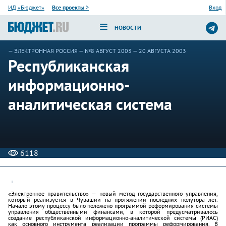
ИД «Бюджет»
Все проекты
>
Вход
НОВОСТИ
—
ЭЛЕКТРОННАЯ РОССИЯ
—
№8 АВГУСТ 2003
— 20 АВГУСТА 2003
Республиканская
информационно-
аналитическая система
6118
«Электронное правительство» — новый метод государственного управления,
который реализуется в Чувашии на протяжении последних полутора лет.
Начало этому процессу было положено программой реформирования системы
управления общественными финансами, в которой предусматривалось
создание республиканской информационно-аналитической системы (РИАС)
как основного инструмента реализации программы реформирования. В