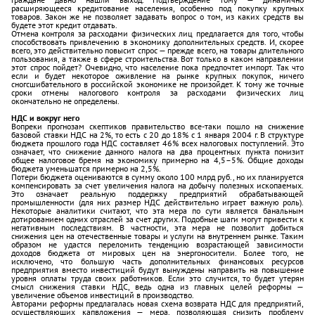
расширяющееся кредитование населения, особенно под покупку крупных
товаров. Закон же не позволяет задавать вопрос о том, из каких средств вы
будете этот кредит отдавать.
Отмена контроля за расходами физических лиц предлагается для того, чтобы
способствовать привлечению в экономику дополнительных средств. И, скорее
всего, это действительно повысит спрос — прежде всего, на товары длительного
пользования, а также в сфере строительства. Вот только в каком направлении
этот спрос пойдет? Очевидно, что население пока предпочтет импорт. Так что
если и будет некоторое оживление на рынке крупных покупок, ничего
сногсшибательного в российской экономике не произойдет. К тому же точные
сроки отмены налогового контроля за расходами физических лиц
окончательно не определены.
НДС и вокруг него
Вопреки прогнозам скептиков правительство все-таки пошло на снижение
базовой ставки НДС на 2%, то есть с 20 до 18% с 1 января 2004 г. В структуре
бюджета прошлого года НДС составляет 46% всех налоговых поступлений. Это
означает, что снижение данного налога на два процентных пункта понизит
общее налоговое бремя на экономику примерно на 4,5–5%. Общие доходы
бюджета уменьшатся примерно на 2,5%.
Потери бюджета оцениваются в сумму около 100 млрд руб., но их планируется
компенсировать за счет увеличения налога на добычу полезных ископаемых.
Это означает реальную поддержку предприятий обрабатывающей
промышленности (для них размер НДС действительно играет важную роль).
Некоторые аналитики считают, что эта мера по сути является банальным
дотированием одних отраслей за счет других. Подобные шаги могут привести к
негативным последствиям. В частности, эта мера не позволит добиться
снижения цен на отечественные товары и услуги на внутреннем рынке. Таким
образом не удастся переломить тенденцию возрастающей зависимости
доходов бюджета от мировых цен на энергоносители. Более того, не
исключено, что большую часть дополнительных финансовых ресурсов
предприятия вместо инвестиций будут вынуждены направить на повышение
уровня оплаты труда своих работников. Если это случится, то будет утерян
смысл снижения ставки НДС, ведь одна из главных целей реформы —
увеличение объемов инвестиций в производство.
Авторами реформы предлагалась новая схема возврата НДС для предприятий,
осуществляющих капвложения — мера, позволяющая снизить проблему