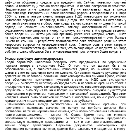
дефицита оборотных средств для предприятий. Сейчас инвестор получает
право на возврат НДС только после принятия на баланс построенных объектов.
Недовольство этим фактом президент Путин высказывал еще в конце
прошлого года. Разработчики плана налоговой реформы предлагали с 1 января
2004 г. ввести новую схему: возвращать НДС инвесторам по окончании
налогового периода — например, в конце года. Это позволило бы оставлять у
компаний значительные оборотные средства, что совсем не лишнее. Но такой
подход не сможет компенсировать отмену инвестиционной льготы и
существенно стимулировать инвестиционную активность. А о предлагавшемся
ранее введении «инвестиционной премии» (механизм которой, кстати, никто
из официальных лиц открыто так и не прокомментировал) что-то больше
ничего не слышно. В результате правительство пока отложило решение этого
непростого вопроса на неопределенный срок. Главную роль в этом сыграли
опасения Министерства финансов в том, что выпадающие из бюджета 45 млрд
руб. (во столько обошлось бы это нововведение) просто нечем будет покрыть.
Экспортеров будут администрировать
Среди вариантов налоговой реформы есть предложения по упрощению
порядка возврата экспортного НДС. О том, что он должен быть не
разрешительным, а заявительным, говорится давно, но никаких реальных
шагов в этом направлении пока не сделано. Как заявил недавно руководитель
департамента налоговой политики Минэкономразвития Михаил Орлов, сейчас
для обоснования применения нулевой ставки по НДС для экспортных
операций экспортеру необходимо предъявить в налоговые органы контракт с
иностранным партнером, таможенную декларацию, товарно-сопроводительные
документы и выписку из банка о получении экспортной выручки. Существуют
предложения ограничиться контрактом и таможенной декларацией. При этом
контракт может быть заключен не только с иностранным, но и с российским
юридическим лицом, ведущим деятельность за рубежом.
«Взаимоотношения между экспортерами и налоговыми органами при
применении налоговых вычетов по налогу на прибыль должны быть
поставлены на те же нормативные основы, что и взаимоотношения с обычными
налогоплательщиками», — заявил М. Орлов. Кроме того, по мнению
разработчиков налоговой реформы, экспортеры не должны предъявлять
специальную налоговую декларацию, а — как и все налогоплательщики —
только общую декларацию. Перечень документов, необходимых для
обоснования налоговых вычетов, должен быть закрытым и сводиться к счету-