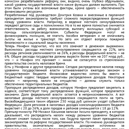
комиссии разрабатывали реформу, они, видимо, очень глубоко обдумывали,
какой уровень государственной власти какие функции должен выполнять. При
этом были учтены все возможные факторы, кроме одного — обеспеченность
финансовыми ресурсами.
Разработанные под руководством Дмитрия Козака и внесенные в парламент
президентом законопроекты требуют сложного перераспределения функций
между уровнями власти. Например, в ведение местного самоуправления
передают детские сады и поликлиники. Но в то же время полностью снимается
ответственность за работу военкоматов, выплату жилищных субсидий и
помощь сельхозпроизводителям. Субъекты Федерации могут не
финансировать милицию, не платить пособия ветеранам и не оплачивать
льготы на жилье и транспорт. Но зато им отдают вопросы пожарной
безопасности и социальной защиты населения.
Теперь Минфин подсчитал, что все это означает в денежном выражении.
Выяснилось: расходы местного самоуправления сокращаются на 22%, зато
расходы регионов увеличиваются на 26%, а расходы федеральной власти — на
6%. Общие расходы государства должны вырасти более чем на 207 млрд руб.,
что — и Минфин это признает — никак не согласуется со стремлением
правительства снизить налоговое бремя.
Есть у Минфина и другие предложения. Сегодня распределение налогов между
уровнями государственной власти устанавливается ежегодно законом о
государственном бюджете. Финансовое ведомство хотело бы ввести в
Бюджетный кодекс твердые нормативы распределения доходов. Некоторые
налоги — например, налоги на имущество — должны служить только
обеспечению территориальных бюджетов.
Пропорция распределения доходов, которую Минфин предлагает закрепить в
кодексе, соответствует тому распределению функций, которое предлагается
законами. Доля федеральной власти остается в неприкосновенности. А вот
налоговые доходы местного самоуправления сокращаются почти на треть.
Высвобождающиеся таким образом 230 млрд руб. целиком уходят субъектам
Федерации. Доля регионов в налоговых доходах консолидированного бюджета
вырастает с 20 до 26%, а доля городов и районов уменьшается с 18 до 12%.
Премьер-министр РФ Михаил Касьянов написал письмо президенту, в котором
доказывает, что распределить налоги между разными уровнями бюджетов
кабинет сможет только после того, как Госдума примет пакет президентских
законопроектов по реформе государственной власти. По мнению руководителя
правительства, окончательно закрепить доходные источники за
региональными и местными бюджетами кабинет сможет лишь после того, как