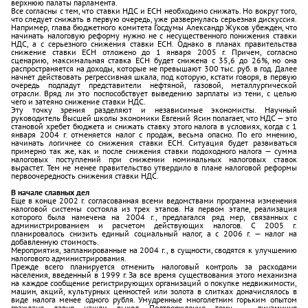
верхнюю палаты парламента.
Все согласны с тем, что ставки НДС и ЕСН необходимо снижать. Но вокруг того,
что следует снижать в первую очередь, уже развернулась серьезная дискуссия.
Например, глава бюджетного комитета Госдумы Александр Жуков убежден, что
начинать налоговую реформу нужно не с несущественного понижения ставки
НДС, а с серьезного снижения ставки ЕСН. Однако в планах правительства
снижение ставки ЕСН отложено до 1 января 2005 г. Причем, согласно
сценарию, максимальная ставка ЕСН будет снижена с 35,6 до 26%, но она
распространяется на доходы, которые не превышают 300 тыс. руб. в год. Далее
начнет действовать регрессивная шкала, под которую, кстати говоря, в первую
очередь подпадут представители нефтяной, газовой, металлургической
отрасли. Вряд ли это поспособствует выведению зарплаты из тени, с целью
чего и затеяно снижение ставки НДС.
Эту точку зрения разделяют и независимые экономисты. Научный
руководитель Высшей школы экономики Евгений Ясин полагает, что НДС — это
становой хребет бюджета и снижать ставку этого налога в условиях, когда с 1
января 2004 г. отменяется налог с продаж, весьма опасно. По его мнению,
начинать логичнее со снижения ставки ЕСН. Ситуация будет развиваться
примерно так же, как и после снижения ставки подоходного налога — сумма
налоговых поступлений при снижении номинальных налоговых ставок
вырастет. Тем не менее правительство утвердило в плане налоговой реформы
первоочередность снижения ставки НДС.
В начале славных дел
Еще в конце 2002 г. согласованная всеми ведомствами программа изменения
налоговой системы состояла из трех этапов. На первом этапе, реализация
которого была намечена на 2004 г., предлагался ряд мер, связанных с
администрированием и расчетом действующих налогов. С 2005 г.
планировалось снизить единый социальный налог, а с 2006 г. — налог на
добавленную стоимость.
Мероприятия, запланированные на 2004 г., в сущности, сводятся к улучшению
налогового администрирования.
Прежде всего планируется отменить налоговый контроль за расходами
населения, введенный в 1999 г. За все время существования этого механизма
на каждое сообщение регистрирующих организаций о покупке недвижимости,
машин, акций, культурных ценностей или золота в слитках доначислялось в
виде налога менее одного рубля. Умудренные многолетним горьким опытом
граждане давно нашли выход. Подтверждение тому — динамично