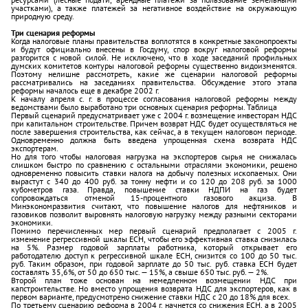
участками), а также платежей за негативное воздействие на окружающую
природную среду.
Три сценария реформы
Когда налоговые планы правительства воплотятся в конкретные законопроекты
и будут официально внесены в Госдуму, спор вокруг налоговой реформы
разгорится с новой силой. Не исключено, что в ходе заседаний профильных
думских комитетов контуры налоговой реформы существенно видоизменятся.
Поэтому нелишне рассмотреть, какие же сценарии налоговой реформы
рассматривались на заседаниях правительства. Обсуждение этого этапа
реформы началось еще в декабре 2002 г.
К началу апреля с. г. в процессе согласования налоговой реформы между
ведомствами было выработано три основных сценария реформы. Таблица
Первый сценарий предусматривает уже с 2004 г. возмещение инвесторам НДС
при капитальном строительстве. Причем возврат НДС будет осуществляться не
после завершения строительства, как сейчас, а в текущем налоговом периоде.
Одновременно должна быть введена упрощенная схема возврата НДС
экспортерам.
Но для того чтобы налоговая нагрузка на экспортеров сырья не снижалась
слишком быстро по сравнению с остальными отраслями экономики, решено
одновременно повысить ставки налога на добычу полезных ископаемых. Они
вырастут с 340 до 400 руб. за тонну нефти и со 120 до 208 руб. за 1000
кубометров газа. Правда, повышение ставки НДПИ на газ будет
сопровождаться отменой 15-процентного газового акциза. В
Минэкономразвития считают, что повышение налогов для нефтяников и
газовиков позволит выровнять налоговую нагрузку между разными секторами
экономики.
Помимо перечисленных мер первый сценарий предполагает с 2005 г.
изменение регрессивной шкалы ЕСН, чтобы его эффективная ставка снизилась
на 5%. Размер годовой зарплаты работника, который открывает его
работодателю доступ к регрессивной шкале ЕСН, снизится со 100 до 50 тыс.
руб. Таким образом, при годовой зарплате до 50 тыс. руб. ставка ЕСН будет
составлять 35,6%, от 50 до 650 тыс. — 15%, а свыше 650 тыс. руб. — 2%.
Второй план тоже основан на немедленном возмещении НДС при
капстроительстве. Но вместо упрощения возврата НДС для экспортеров, как в
первом варианте, предусмотрено снижение ставки НДС с 20 до 18% для всех.
По третьему сценарию реформа в 2004 г. начнется со снижения ЕСН, а в 2005