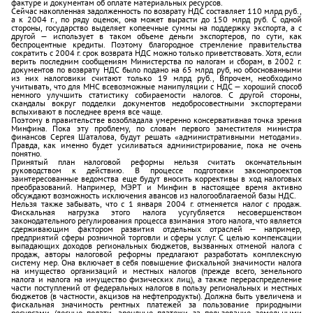
фактуре и документам об оплате материальных ресурсов.
Сейчас накопленная задолженность по возврату НДС составляет 110 млрд руб.,
а к 2004 г., по ряду оценок, она может вырасти до 150 млрд руб. С одной
стороны, государство выделяет копеечные суммы на поддержку экспорта, а с
другой — использует в таком объеме деньги экспортеров, по сути, как
беспроцентные кредиты. Поэтому благородное стремление правительства
сократить с 2004 г. срок возврата НДС можно только приветствовать. Хотя, если
верить последним сообщениям Министерства по налогам и сборам, в 2002 г.
документов по возврату НДС было подано на 65 млрд руб, но обоснованными
из них налоговики считают только 19 млрд руб., Впрочем, необходимо
учитывать, что для МНС всевозможные манипуляции с НДС — хороший способ
немного улучшить статистику собираемости налогов. С другой стороны,
скандалы вокруг подделки документов недобросовестными экспортерами
вспыхивают в последнее время все чаще.
Поэтому в правительстве возобладала умеренно консервативная точка зрения
Минфина. Пока эту проблему, по словам первого заместителя министра
финансов Сергея Шаталова, будут решать «административными методами».
Правда, как именно будет усиливаться администрирование, пока не очень
понятно.
Принятый план налоговой реформы нельзя считать окончательным
руководством к действию. В процессе подготовки законопроектов
заинтересованные ведомства еще будут вносить коррективы в ход налоговых
преобразований. Например, МЭРТ и Минфин в настоящее время активно
обсуждают возможность исключения авансов из налогооблагаемой базы НДС.
Нельзя также забывать, что с 1 января 2004 г. отменяется налог с продаж.
Фискальная нагрузка этого налога усугубляется несовершенством
законодательного регулирования процесса взимания этого налога, что является
сдерживающим фактором развития отдельных отраслей — например,
предприятий сферы розничной торговли и сферы услуг. С целью компенсации
выпадающих доходов региональных бюджетов, вызванных отменой налога с
продаж, авторы налоговой реформы предлагают разработать комплексную
систему мер. Она включает в себя повышение фискальной значимости налога
на имущество организаций и местных налогов (прежде всего, земельного
налога и налога на имущество физических лиц), а также перераспределение
части поступлений от федеральных налогов в пользу региональных и местных
бюджетов (в частности, акцизов на нефтепродукты). Должна быть увеличена и
фискальная значимость рентных платежей за пользование природными
ресурсами (лесные подати, арендные платежи за пользование земельными