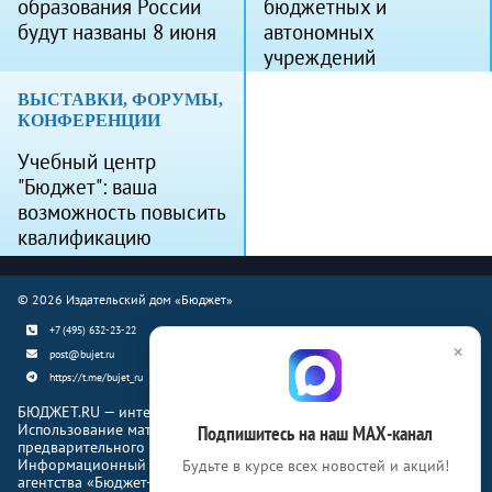
образования России
бюджетных и
будут названы 8 июня
автономных
учреждений
ВЫСТАВКИ, ФОРУМЫ,
КОНФЕРЕНЦИИ
Учебный центр
"Бюджет": ваша
возможность повысить
квалификацию
© 2026 Издательский дом «Бюджет»
+7 (495) 632-23-22
×
post@bujet.ru
https://t.me/bujet_ru
БЮДЖЕТ.RU — интернет-издание о финансовой жизни страны.
Использование материалов Бюджет.ru разрешено только с
Подпишитесь на наш МАХ-канал
предварительного письменного согласия правообладателей.
Информационный продукт «Журнал Бюджет» информационного
Будьте в курсе всех новостей и акций!
агентства «Бюджет-Медиа»