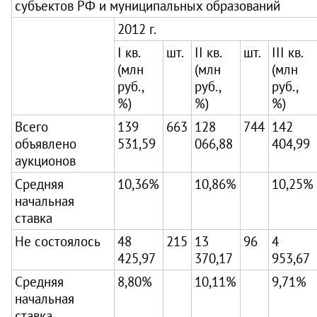
субъектов РФ и муниципальных образований
2012 г.
I кв.
шт.
II кв.
шт.
III кв.
(млн
(млн
(млн
руб.,
руб.,
руб.,
%)
%)
%)
Всего
139
663
128
744
142
объявлено
531,59
066,88
404,99
аукционов
Средняя
10,36%
10,86%
10,25%
начальная
ставка
Не состоялось
48
215
13
96
4
425,97
370,17
953,67
Средняя
8,80%
10,11%
9,71%
начальная
ставка